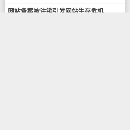
网站备案被注销引发网站生存危机
从今年年初开始，工信部开展了“清理空壳网站和备
案信息不准确的网站”的活动，对空壳类备案数据进行处
理，所有网站备案号对应的网站备案信息因无接入或接
入信息不准确等原因，备案号都会被注销。
从这个活动开展以来，很多网站主可能都会接到
ICP备案被注销的信息，通常被注销备案后，机房通过
自动检测会发现未备案域名，然后要求关闭该网站。
什么是空壳类备案数据？
所谓空壳类备案数据，包括空壳主体数据和空壳网
站数据。空壳主体数据是指，在工业和信息化部备案系
统中的备案信息，只存在主体信息，没有任何网站信息
和接入信息；空壳网站数据是指，在工业和信息化备案
系统中，该条备案信息至少有一个网站没有任何接入信
息。