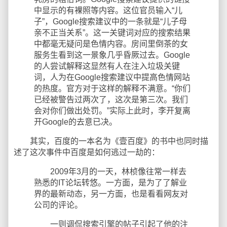
中显示的有裸照等内容。这位官员输入“儿
子”，Google搜索建议中的一条就是“儿子母
亲不正当关系”。这一关键词对应的搜索结果
中都毫无疑问是色情内容。房间里倒茶的女
服务生看到这一景象几乎昏厥过去。Google
的人尝试解释这显然有人在注入垃圾关键
词，人为在Google搜索建议中提高色情网站
的热度。官方对于这样的解释不满意。“你们
已经被警告过两次了，这次是第三次。我们
会对你们做出处罚。”实际上此时，李开复离
开Google的去意已决。
其实，百度的一本名为《壹百度》的书中也同时描
述了这次事件中百度是如何逃过一劫的：
2009年3月的一天，林桢像往常一样去
熟悉的IT论坛转悠。一方面，是为了了解业
界的最新动态，另一方面，也是看看网友对
公司的评论。
一则调侃搜索引擎的帖子引起了他的注