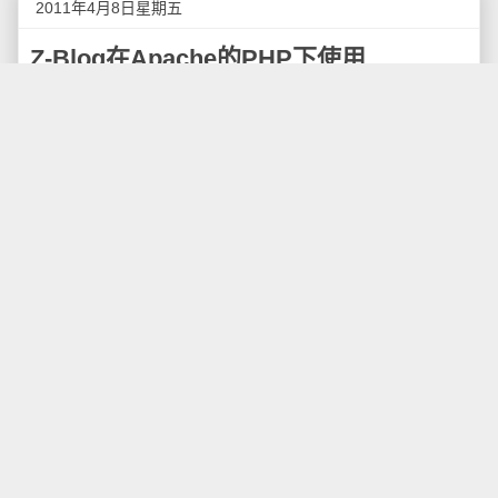
2011年4月8日星期五
Z-Blog在Apache的PHP下使用
Z-Blog
程序是基于IIS+ASP环境开发的，理论上并
不能在Apache+PHP+MySQL环境下运行，不过有时可
能因为某种情况，需要将Z-Blog暂时迁移到Apache平
台，本文将讲述一下迁移的具体形式。
迁移的思路是，将Z-Blog全部静态化，动态化的部
分，使用PHP代码回调ASP服务器上的地址，数据库依
旧放在ASP的服务器上，使用双域名形式，通过FTP工
具将ASP服务器上的HTML文件复制到PHP的服务器
上。
Z-Blog系统需要使用“静态首页生成插件”，这样首页
和文章页都实现了静态HTML文件，分类页和标签页原
本是动态的，修改起来比较麻烦，需要修改Z-Blog源代
码。
修改方法是，先建立一个cat目录，将根目录下的