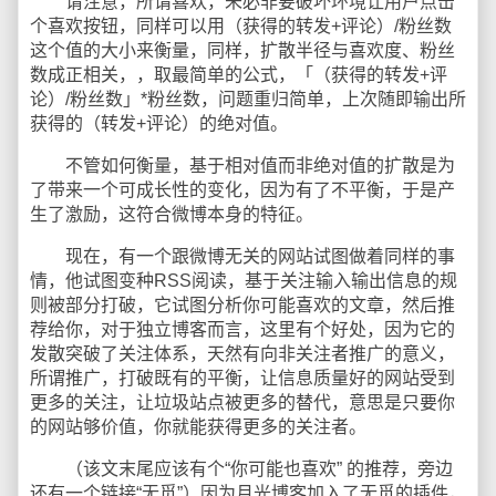
请注意，所谓喜欢，未必非要破坏环境让用户点击
个喜欢按钮，同样可以用（获得的转发+评论）/粉丝数
这个值的大小来衡量，同样，扩散半径与喜欢度、粉丝
数成正相关，，取最简单的公式，「（获得的转发+评
论）/粉丝数」*粉丝数，问题重归简单，上次随即输出所
获得的（转发+评论）的绝对值。
不管如何衡量，基于相对值而非绝对值的扩散是为
了带来一个可成长性的变化，因为有了不平衡，于是产
生了激励，这符合微博本身的特征。
现在，有一个跟微博无关的网站试图做着同样的事
情，他试图变种RSS阅读，基于关注输入输出信息的规
则被部分打破，它试图分析你可能喜欢的文章，然后推
荐给你，对于独立博客而言，这里有个好处，因为它的
发散突破了关注体系，天然有向非关注者推广的意义，
所谓推广，打破既有的平衡，让信息质量好的网站受到
更多的关注，让垃圾站点被更多的替代，意思是只要你
的网站够价值，你就能获得更多的关注者。
（该文末尾应该有个“你可能也喜欢” 的推荐，旁边
还有一个链接“无觅”）因为月光博客加入了无觅的插件，