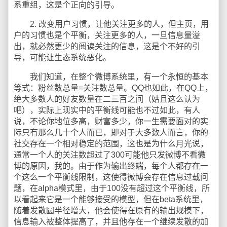
系重组，这是个正向的引导。
2. 改变用户习惯，让他关注更多的人，但主页，用
户的习惯也是个平衡，关注更多的人，一旦信息量溢
出，就必然更少的阅读关注的信息，这是个不好的引
导，可能让生态系统恶化。
我们知道，在整个微博系统里，有一个永恒的基本
等式：粉丝数总量=关注数总量。QQ也如此，在QQ上，
绝大多数人的好友数量在二三百之间（姑且这么认为
吧），实际上现实中的平衡线可能也不过如此，有人
说，不论你地位多高，财富多少，你一生需要面对的实
际只有那么几十个人而已，即对于大多数人而言，你的
社交存在一个相对稳定的范围，这也是为什么月光说，
通常一个人的关注数超过了300可能他只发微博不看微
博的原因，我的。由于作为输出终端，每个人都存在一
个这么一个平衡线限制，这使得微博会存在信息过载问
题，在alpha模式里，由于100没有超过这个平衡线，所
以看起来它是一个能够接受的模型，但在beta系统里，
随着发散圆半径增大，他会使得在原有的输出规模下，
信息输入被整体提高了，并且他存在一个继续发散的加