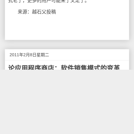
式老了，更多的用户可能来了又走了。
来源：越石父投稿
2011年2月8日星期二
论应用程序商店：软件销售模式的变革
从较应用程序商店模式繁杂、不便的传统软件销售
模式到简单、方便的应用程序商店模式，是一个非常了
不起的进步。应用程序商店为消费者提供了一站式服
务，从购买到使用，一切都是那么方便快捷。审核制度
很大程度上避免了恶意软件及质量较差软件的产生，而
广告的出现，也使更多设计精美、简洁易用、功能强大
的免费软件不断地浮现在我们面前。一个全新的时代，
就此开始。