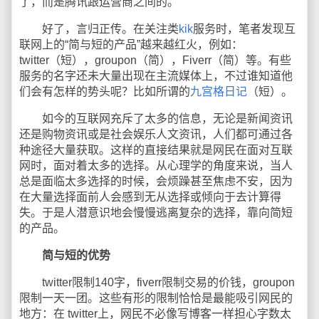
了，而是腾讯跟运营商之间的。
好了，言归正传。在关注类
kik
服务时，笔者发现互
联网上的“简与短的产品”越来越红火，例如：
twitter（短），groupon（简），Fiverr（简）等。有些
服务的名字还未大量出现在主流媒体上，不过谁知道他
们会有怎样的势头呢？比如所谓的
九宫格日记
（短）。
如今的互联网充斥了太多的信息，无论是新闻资讯
还是购物资讯或是社会娱乐人文资讯，人们都可通过各
种途径大量获取。这样的直接结果就是网民在面对互联
网时，面对着太多的选择。从心理学的角度来说，当人
总是面临太多选择的时候，会烦躁甚至焦虑不安，因为
在大量选择面前人会感到无从选择或倾向于去计算得
失。于是人潜意识地会慢慢逃离复杂的选择，靠向简短
的产品。
简与短的优势
twitter限制140字，fiverr限制交易的价钱，groupon
限制一天一团。这些有形的限制恰恰是最能吸引网民的
地方：在 twitter上，网民不必像写博客一样担心字数太