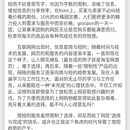
短而不好意思写字，也因为字数的限制，浓缩了信息，
增加信息的分享效率；在fiverr上，买家与卖家不必纠结
着价格的高低，10元的价格固定着，人们能把更多的精
力投入到需求与服务中而非价格；groupon的一天一
团，让其拿来团购的网民无论是否购买都能满意而归，
检查完每天的商品会有种完成任务的欣悦感。
互联网刚出现时，信息是简与短的；随着时间与技
术的发展，网页的和服务的内容逐渐丰富，一直到现在
这个样子，让人眼花缭乱（最合适的例子就是淘宝网首
页），难于选择；再后来，随着一些“限制性”产品的出
现，网络的服务又逐渐向简与短的趋势发展。现在人普
遍学习与工作压力大，面对的无止尽的学习与工作任
务，从来都陷在一种“未完成”的心理状态中。不仅工作如
此，没想到连即使是为了放松而上网获取感兴趣的资
讯，为了方便而选择的上网购物都变得如此复杂艰难，
充斥着大量的选择。能不叫人心烦意乱吗？
简短的服务虽然限制了选择，却反而给了网民“选择
与完成”的快乐，或许也正是这个焦虑的时代导致了简短
趋势的产生。