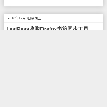
2010年12月3日星期五
LastPass收购Firefox书签同步工具
Xmarks
据Xmarks官方博客
报道
，拥有200万用户的Firefox
浏览器同步工具
Xmarks
终于有了一个好的归宿，在线密
码和表单管理服务LastPass已经收购了社交书签和浏览
器同步服务Xmarks，使得该网站起死回生。
9月底，著名的浏览器同步工具Xmarks一度由于资
金的缺乏，宣布将在2011年初
停止提供服务
。当时这个
热门的浏览器同步工具拥有着450万用户，随后该公司
CEO James Joaquin也向外界征求各种拯救方案，现在
终于有了最终结果，今天Xmarks在blog公布提供跨平台
密码管理服务的LastPass已经将其收购。
这也意味着Xmarks将由原来完全免费的运营模式过