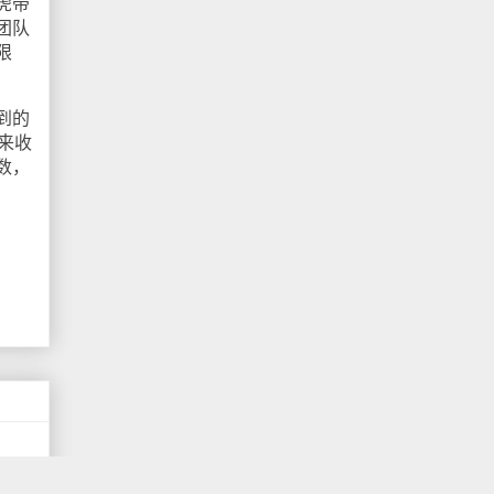
虎带
团队
限
到的
来收
数，