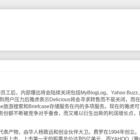
，内部爆出将会陆续关闭包括MyBlogLog、Yahoo Buzz
在受到用户压力后雅虎表示Delicious将会寻求转售而不是关闭，而
se旅游搜索和Briefcase存储服务在内的多项服务。现在的雅虎
务份额不断被竞争对手蚕食，而又难以衍生出新的利润增长点，
产物，由华人杨致远和创业伙伴大卫。费罗在1994年创立。
在华尔街上市，上市第一天的股票总价达到5亿美元，而YAHOO（雅