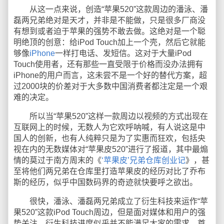
从这一点来说，创造“苹果520”这款周边的潘泳、潘
磊两兄弟绝对是天才，并非是不能做，只是很多厂商没
有想到或者迫于苹果的强势不敢去做。这绝对是一个聪
明绝顶的创意：给iPod Touch加上一个壳，然后它就能
够像
iPhone
一样打电话、发短信。这对于大量iPod
Touch使用者，还有那些一直受限于价格而没办法拥有
iPhone的用户而言，这未尝不是一个好的替代方案，超
过2000块的价差对于大多数中国消费者都注定是一个艰
难的决定。
所以当“苹果520”这样一款周边以视频的方式出现在
互联网上的时候，无数人为它欢呼呐喊，有人说这是中
国人的创新，也有人纯粹只是为了实惠而狂欢，包括央
视在内的无数媒体对“苹果皮520”进行了报道，其中最煽
情的莫过于南方周末的《
‘苹果皮’兄弟仓库创业记
》，甚
至将他们两兄弟在仓库里打造苹果皮的经历对比了乔布
斯的经历，似乎中国数码界的奇迹就快要呼之欲出。
很快，潘泳、潘磊两兄弟成立了衍生科技来运作“苹
果520”这款iPod Touch周边，但是面对媒体和用户的强
势关注，衍生科技进度似乎并不能满足大家的需求。首