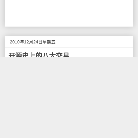
2010年12月24日星期五
开源史上的八大交易
前些日子，InfoWorld的Test Center揭晓了本年度开
源相关5个大奖：最佳开源应用程序、最佳开源应用程序
开发软件、最佳开源软件、最佳开源网络软件和最佳开
源平台与中间件。本文将讲述开源史上8大交易。