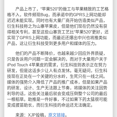
产品上市了，“苹果520”的做工与苹果精致的工艺格
格不入，软件频现Bug，而承诺中的GPRS上网功能却
迟迟未能实现。同时也有大量厂商开始仿造类似产品，
衍生科技称之为山寨苹果皮，但是他们现在仍然没有获
得相关专利，甚至这些山寨货工艺比“苹果520”更好，还
实现了GPRS上网功能，而最近还爆出中兴也将推类似
产品，这让衍生科技受到更多用户和媒体的压力。
他们的产品不断降价，也越来越少回应外界质疑，
只是告诉用户问题一定会解决的，而对于大量用户关于
iPod Touch 4苹果皮的需求，衍生科技则表示正在努力
研发，但是这话多少让人有点发怵。毫无疑问，衍生科
技现在正处在一个关键的分水岭，生死只在一线之间。
媒体的强势介入降低了产品的推广成本，但是如果产品
的研发、设计、生产无法跟上节奏，将媒体的关注因势
利导的话，这些关注最后就会变成压倒整个公司的最后
一根稻草。助推是一件好事，不过如果下药太猛很可能
变成拔苗助长，而衍生科技的命运还无法确定。
来源：XJP投稿，
原文链接
。