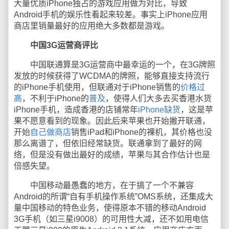
大量优质iPhone独占的游戏应用做为对比，导致
Android手机的娱乐性看起来较差。事实上iPhone应用
商店里销量最好的应用绝大多数都是游戏。
中国3G运营商评比
中国联通算是3G运营商中最幸运的一个，在3G牌照
发放的时候获得了WCDMA的牌照，能够直接支持流行
的iPhone手机使用，但联通对于iPhone销售的
价格过
高
，不利于iPhone的
普及
，使得人们大多去买香港水货
iPhone手机，造成香港的店铺常年
iPhone缺货
，这是苹
果不愿意看到的现象。因此后来苹果也开始撇开联通，
开始
自己做商店
销售iPad和iPhone的裸机，其价格也没
那么离谱了，但依旧经常缺货。联通拿到了最好的网
络，但是没有做出最好的成绩，苹果与其合作估计也是
倍感失望。
中国移动最愚蠢的地方，在于搞了一个不兼容
Android的所谓“自有手机操作系统”OMS系统，还集成大
量中国移动的特色业务，使得原本不错的移动Android
3G手机（如三星i9008）的可用性大减，还不如用电信