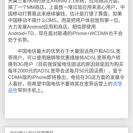
天翼三星i909的原生Android 2.1系统，应用商店方面，
搞了一个MM商店，上面放一堆垃圾应用来恶心用户，中
国移动打算靠这来继续骗钱，估计是打错了算盘，如果
中国移动不搞什么OMS，而是把用户体验放到第一位，
大力发展Android应用和商店，相信即使用
Android+TD，现在面对联通的iPhone+WCDMA也不会
处于劣势。
中国电信最大的优势在于大量固话用户和ADSL宽
带用户，可以使用捆绑等优惠措施将ADSL宽带用户转
换到3G用户（目前我保留电信固话的原因就是因为购买
每年2000元的ADSL宽带会送每月50元固话费），鉴于
CDMA版的iPhone即将推出，电信在3G这方面的发展令
人看好，但希望中国电信不要将其在宽带运营上的
流氓
品性
带到手机上。