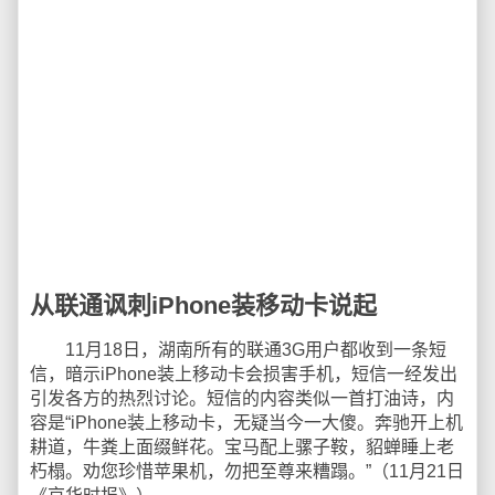
从联通讽刺iPhone装移动卡说起
11月18日，湖南所有的联通3G用户都收到一条短
信，暗示iPhone装上移动卡会损害手机，短信一经发出
引发各方的热烈讨论。短信的内容类似一首打油诗，内
容是“iPhone装上移动卡，无疑当今一大傻。奔驰开上机
耕道，牛粪上面缀鲜花。宝马配上骡子鞍，貂蝉睡上老
朽榻。劝您珍惜苹果机，勿把至尊来糟蹋。”（11月21日