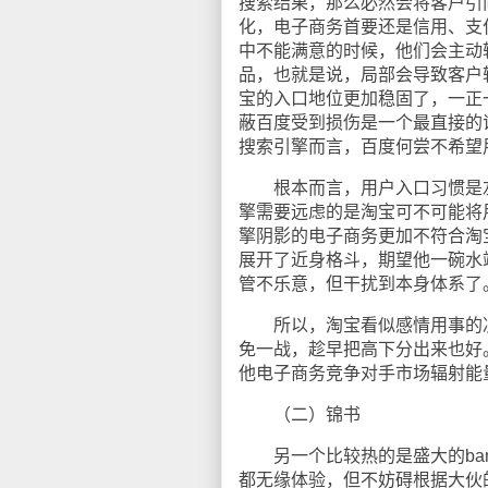
搜索结果，那么必然会将客户引
化，电子商务首要还是信用、支
中不能满意的时候，他们会主动
品，也就是说，局部会导致客户
宝的入口地位更加稳固了，一正
蔽百度受到损伤是一个最直接的
搜索引擎而言，百度何尝不希望
根本而言，用户入口习惯是左
擎需要远虑的是淘宝可不可能将
擎阴影的电子商务更加不符合淘
展开了近身格斗，期望他一碗水
管不乐意，但干扰到本身体系了
所以，淘宝看似感情用事的决
免一战，趁早把高下分出来也好
他电子商务竞争对手市场辐射能
（二）锦书
另一个比较热的是盛大的bambo
都无缘体验，但不妨碍根据大伙