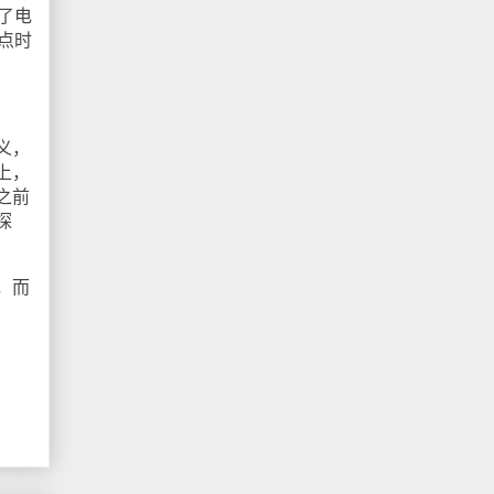
了电
点时
义，
上，
之前
探
，而