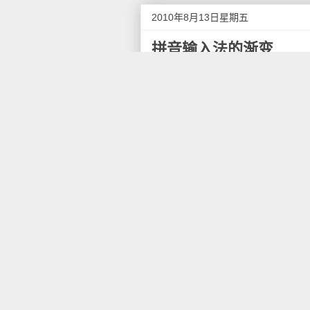
2010年8月13日星期五
拼音输入法的渐变
输入法，这个中国人上网离不
个，它们对应着键盘上的26个
万个，它们和键盘是没有任何对
笔者最早使用的输入法是智能
选择出所需要的字词。智能AB
拼法就记住了，打出来很是迅速，
明显，它是以字词为单位，当敲
之后转到微软拼音，这是以整
时敲空格把拼音串转化为中文串
改。微软拼音无疑在长句处理上
后来出现的搜狗输入法以网络
睹的，整句输入的准确性也渐渐
越强，可软件也越来越臃肿。词
必然造成选择上的困难。所以使