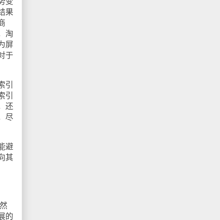
势变
结果
商
，淘
为屏
对于
索引
索引
，还
，尽
能避
向其
虽然
展的