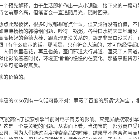
个预先解释，由于生活即将作出一点小调整，接下来的一段可
持之前那么高，但笔者会一直追随月光，随时回来。
点此起彼伏，很多时候都想写点什么，但又觉得没有价值，不
如沸沸扬扬的郭德纲问题，吵得一锅粥，各种口水铺天盖地淹没
高高扬起的道德大棒，跟真理是没关系的，跟是非黑白没关系，
跟IT有什么启示的话，那就是，只有符合大道的，才可能经得起
，人们雾里看花，再丑也美，歪门邪道大行其道，湮灭了人间道
默化影响着着时代，环境正悄悄的慢慢的在变化，那些掌握资源
过头可能适得其反。
聊的价值的。
的keso到有一句话可能不对：屏蔽了百度的所谓“大淘宝”，
可能高估了搜索引擎当前对电子商务的影响。究竟屏蔽搜索引擎
？这是一个最关键的问题。从表面上看，当淘宝的一部分商户受
公司，因为人们通过百度搜索商品的时候，结果里不包含淘宝商