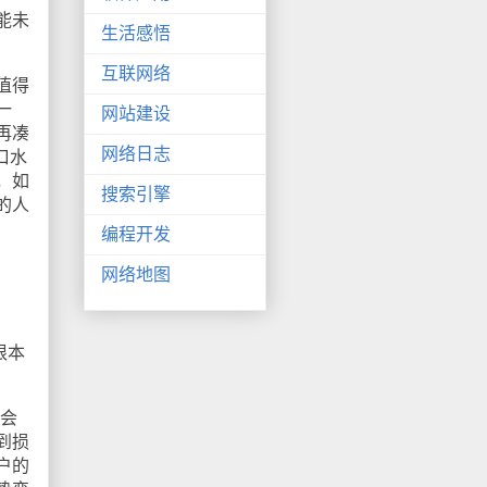
能未
生活感悟
互联网络
值得
一
网站建设
再凑
网络日志
口水
，如
搜索引擎
的人
编程开发
网络地图
根本
会
到损
户的