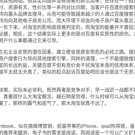
向其他网站。但其实问题并没有想象的那么简单，还存在一个趋
付、资源有无、性价比等一系列对比问题，当客户在百度的搜索
转向寡头品牌去搜寻，从而可能导致越来越少的人通过百度搜索
转向向其他电子商务公司，而大环境下却会向电子商户寡头靠近
一负下来，对淘宝的影响是很难判定的，而淘宝的能量并不曾因
证据，相反，这个结果实际上更多的是对百度有实质性的损伤。
用户什么事都通过它来引导。
右企业走势的潜在因素，建立壁垒是居安思危的必经之路。搜
用户搜索行为导向其他搜索引擎，同样的道理，一个不能摆脱搜
宝的长远利益，关键百度不但有竞价会干扰淘宝本身的信用体系
端平太就太天真了，类似的起点起诉百度贴吧应该也是这个无奈
。
策，实际未必非利。既然两者是竞争对手，早一战迟一战都不
。真要提什么大淘宝概念，越石倒是觉得，什么时候可以从淘宝
量了，那样的霸气和底气了，那大淘宝就真不远了。
ok，似在搞微博营销，前面苹果的iPhone、ipad热得很，
的推荐来臆测，电子书的需求是阅读，而阅读是一个可以广义扩