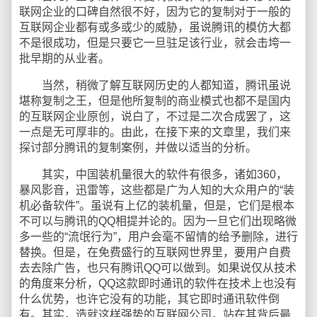
联网企业的口碑自然很不好，因为它的复制对于一般的
互联网企业都有或多或少的威胁，虽说腾讯的模仿大都
不是很成功，但是只要它一旦驻足该行业，就会击垮一
批早期的从业者。
当然，稍微了解互联网历史的人都知道，腾讯虽说
堪称复制之王，但是他所复制的商业模式也都不是国内
的互联网企业原创，说白了，不过是二次合成罢了，这
一点是无可厚非的。由此，在接下来的文章里，我们来
探讨部分腾讯的复制案例，并做以适当的分析。
其实，中国装机量很大的软件有很多，诸如360，
暴风影音，迅雷等，这些都是广为人知的大众用户的“装
机必备软件”。虽说有上亿的装机量，但是，它们是根本
不可以与腾讯的QQ相提并论的。因为一旦它们出现略微
多一些的“流氓行为”，用户会毫不留情的给予删除，进行
替换。但是，在免费盛行的互联网世界里，要用户自费
去去除广告，也只有腾讯QQ可以做到。如果说仅从技术
的角度来分析，QQ这款即时通讯的软件在技术上也没有
什么优势，也许它没有的功能，其它即时通讯软件倒
有。其实，造就这样强势的互联网公司，站在其背后最