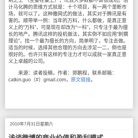
制之王”（主要在量上），况且大多数都不算很成功。估
计马化腾的思维方式就是：十个项目，有一两个垄断市
场，就可以了。这种撒网式的做法，其实对于腾讯是有
害的。顺带举一例：当年的万科，什么都做，是真正意
义上的“万科”，可是现在却改为“一科”，只专注于最为擅
长的地产。腾讯这样的投机做法，其实倒不如应用“刺猬
理论”，找一个最为擅长的方向，简单明了，专注去做。
适当的时候，选择其他合理的方向去涉足一二，倒也是
很好的。也许只有这样的专注力才可以成就一家真正意
义上卓越的公司。
来源：读者投稿，作者：郭鹏程，联系邮箱：
catkin.guo（#）gmail.com，
原文链接
。
2010年7月31日星期六
浅谈微博的商业价值和盈利模式