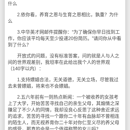
什么
2.依你看，养育之恩与生育之恩相比，孰重？为什
么
3.中华英才网邮件提醒你：“为了确保你早日找到工
作，你应该平均每天至少投递20份简历。”请问你从中看
到了什么？
开放式的问题，没有标准答案，问的就是人与人之
间的世界观差别，我坦率在此给出我个人的世界观
（140字以内）：
1.支持嫖娼合法，无关道德，无关立场，尽管我过
去未曾嫖娼，将来也不会嫖娼。
2.五六年前有一则热点新闻：一个被收养的女孩考
上了大学，开始苦苦寻找自己的亲生父母，其煽情之深
赚足了不少人的同情，我却没良心反思了这种舍近求远
的追求，苦苦的寻找一个跟你二十年有血脉却不曾相连
的陌生人，而无视养育你二十年对你仁至义尽的养父母
的感受，那真的会是一个值得称赞的女儿吗？