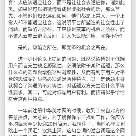
育：人应该适应社会，而不是让社会去适应你，诸如此
类。如果说可以把微博看成是虚拟社会的话，那么首
先，不管他们知识层面如何，他们都是正常人，一个正
常人却不能适应社会，这说明平台所塑造的社会性出了
问题，而缺陷之所在，正应该是变革的机会之所在，而
不该人云亦云野蛮反问：别人怎么能适应，就你不行？
是的，缺陷之所在，即变革的机会之所在。
进一步讨论以上提到的问题，既然说微博对于低端
用户而言天生缺乏凝聚性，必须依附于某种话题，那么
什么样的话题会增强这种凝聚性，从而有利于用户对平
台的忠诚呢？显然必须满足两种特点：其一是话题本身
就契合了沟通的不对等性，对话题双方天生没什么平等
性要求，其二，可能对低端用户有利。而招聘似乎恰恰
符合这两种特点。
一年前注册中华英才网的时候，收到了来自对方的
善意提点，大意是，为了确保你早日找到工作，你应该
平均每天至少投递20份简历，我愣住了，当时心里立刻
跳出一个词汇：饮鸩止渴，这句台词的潜台词是这个网