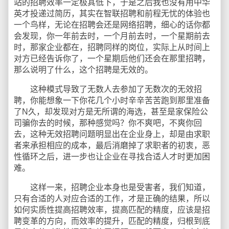
站的招聘效率一定极其低下，于是之后我也没有用中华
英才投递过简历，其实在智联招聘和前程无忧的体验也
一个鸟样，无论在招聘会还是网络招聘，细心的话你都
会发现，你一年前去时，一个月前去时，一个星期前去
时，那家企业都在，招聘同样的岗位，实际上从时间上
对方已经告诉你了，一个星期后他们还会在那里招聘，
那么说明了什么，这个招聘是无效的。
这种模式导致了无数人去参加了无数次的无效招
聘，你能想象一下你花几个小时辛辛苦苦跑到那里准备
了N久，却发现对方是无所谓的海选，甚至是家保险公
司骗你去的时候，那种感觉吗？你不爽吧，不爽你回
去，这种无效招聘问题明显出在企业身上，却是由求职
者来承担相应的成本，最后消磨掉了求职者的初衷，恶
性循环之后，进一步也让企业在寻找合适人才时更加困
难。
这样一来，招聘企业本身也是受害者，我们知道，
只有合适的人对应合适的工作，才是正确的结果，所以
如何实质性提高招聘效率，提高匹配的精度，应该是招
聘变革的方向，而效率的提升，匹配的精度，归根到底