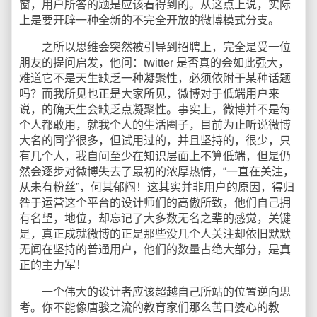
窗，用户所答的题是应该看得到的。从这点上说，实际
上是要开辟一种全新的不完全开放的微博模式分支。
之所以思维会突然被引导到招聘上，完全是受一位
朋友的提问启发，他问：twitter 是否真的会如此强大，
难道它不是天生缺乏一种凝聚性，必须依附于某种话题
吗？而我所见也正是大家所见，微博对于低端用户来
说，的确天生会缺乏点凝聚性。事实上，微博并不是每
个人都敢用，就我个人的生活圈子，目前为止听说微博
大名的同学很多，但试用过的，并且坚持的，很少，只
有几个人，我自问至少在知识层面上不算低端，但是仍
然会逐步对微博失去了最初的浓厚热情，“一直在关注，
从未有粉丝”，何其郁闷！这其实并非用户的原因，得归
咎于运营这个平台的设计师们的高傲所致，他们自己拥
有名望，地位，却忘记了大多数无名之辈的感觉，关键
是，真正成就微博的正是那些没几个人关注却依旧默默
无闻在坚持的普通用户，他们的数量占绝大部分，是真
正的主力军！
一个伟大的设计者应该超越自己所站的位置逆向思
考。你不能像唐骏之流的教育家们那么苦口婆心的教