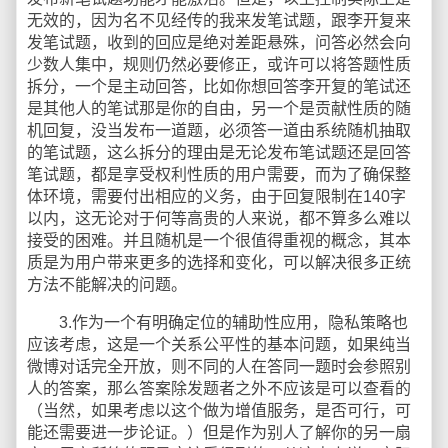
无效的，因为名不见经传的我来发笔试题，跟李开复来
发笔试题，收到的回应是绝对差距悬殊，问答必然会向
少数人集中，规则仍然必要修正，或许可以将答题性质
拆分，一个是主动回答，比如你想回答李开复的笔试还
是其他人的笔试那是你的自由，另一个是贡献性质的随
机回复，没当发布一道题，必须答一道由系统随机抽取
的笔试题，这么拆分的理由是无论发布笔试题还是回答
笔试题，都是享受权利性质的用户需要，而为了确保整
体环境，需要付出相应的义务，由于回复限制在140字
以内，这无论对于何等高贵的人来说，都不算多么难以
接受的困难。并且随机是一个很值得重视的概念，其本
质是为用户带来更多的选择和变化，可以解决很多正统
方法不能解决的问题。
3.作为一个有明确定位的辅助性应用，隐私策略也
应该考虑，这是一个关系公平性的基本问题，如果纯当
微博对话完全开放，则不同的人在答同一题时会参照别
人的答案，那么答案除发题者之外不应该是可以查看的
（当然，如果考虑以这个做为增值服务，是否可行，可
能还需要进一步论证。）但是作为别人了解你的另一扇