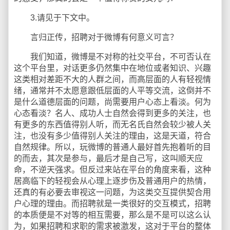
3.请见于下文中。
言归正传，招聘对于微博有何意义可言？
我们知道，微博是不对称的社交平台，不可否认在
这个平台里，对话更多仍然集中在地位或者知识、兴趣
这类相对差距不大的人群之间，而高层面的人有轻视情
绪，通常并不太愿意跟低层面的人平等交流，这倒并不
是什么道德层面的问题，尚需要用户心态上看淡。何为
心态看淡？名人、成功人士自然会得到更多的关注，也
有更多的东西值得别人听，而无名氏自然会较少被人关
注，也没有多少值得别人关注的理由，这是天道，符合
自然规律。所以，玩微博的普通人最好首先抱着听的目
的而去，其次是参与，最后才是自己写，这叫顺天应
命，不逆天强求。但反过来站在平台的角度来看，这种
居高临下的轻视会从心理上逐步伤及普通用户的热情，
还真的有必要去审视这一问题，为这类交互提供契合用
户心理的理由。而招聘就是一类很好的交互模式，招聘
的本质便是不对等的相互需要，那么是不是可以这么认
为，如果招聘和求职的需求被激发，这对于平台的整体