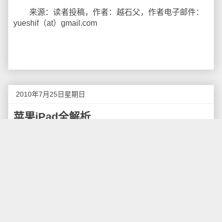
来源：读者投稿，作者：越石父，作者电子邮件：
yueshif（at）gmail.com
2010年7月25日星期日
苹果iPad全解析
苹果iPad的定位介于智能手机和笔记本电脑之间的
产品，只有四个按键，与iPhone布局一样，可以实现浏
览互联网、收发电子邮件、观看电子书、播放音频或视
频等功能。在iPad发布之初，我曾经对这款产品的用途
产生了一些
怀疑
，甚至搞不清楚iPad的明确定位，随着
实际使用iPad的这段时间，我渐渐明白了这款产品的实
际定位和用途，下面就是我对苹果iPad功用的全面解
析。