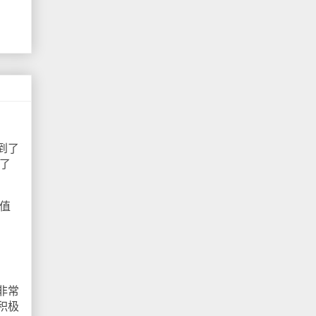
到了
了
值
非常
积极