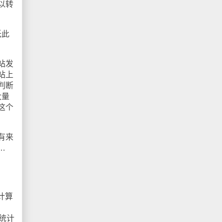
以转
低此
站发
站上
判断
大量
这个
有来
…
计算
s统计