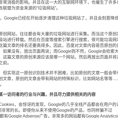
非常消极的影响。并且在这一大的互联网环境下，也催生了许多
联盟为资金来源的“垃圾网站”。
，Google已经在开始逐步清理这种垃圾网站了，并且会刻意降
创网站，往往都会有大量的垃圾网站进行采集。而当这个原创
圾站进行转载。然后在百度等搜索引擎进行搜索，很可能垃圾网
这篇文章的排名还要高得多。因此，百度对文章内容是否原创的
果没有，放出页面再说；而Google则不然，Google会检索
，这篇文章的原创来源应该是哪一个网站，然后再放出页面并将
之前。
但实现这一原创识别技术并不困难，比如原创的文章一般会带
创文章，原创的文章会带有网站的特殊标识，比如网站名等等…
断。
推断某一访问者的行业与兴趣，并且尽力提供相关的内容
kies，会惊讶的发现，Google的几乎全线产品都会在用户的
时间非常的长。即使你从来不使用Google的产品，也同样骗不过
oogle Adsense广告，非常多的网站都有Google Analytic