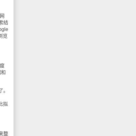
网
索结
le
浏览
度
绍和
了。
比拟
来整