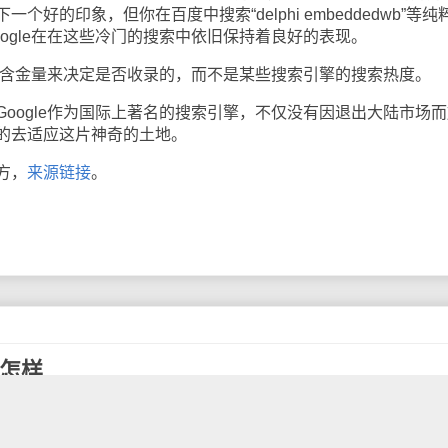
好的印象，但你在百度中搜索“delphi embeddedwb”等纯
ogle在在这些冷门的搜索中依旧保持着良好的表现。
的含金量来决定是否收录的，而不是某些搜索引擎的搜索热度。
ogle作为国际上著名的搜索引擎，不仅没有因退出大陆市场而
的去适应这片神奇的土地。
方，
来源链接
。
是怎样
最知名的公司之一。它不仅使人们可以自由获取信息并且给出了电
向世人证明了：免费可以盈利！或许这一切让你更加想知道——