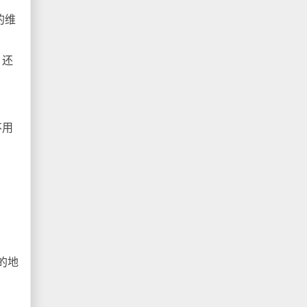
的维
，还
不用
的地