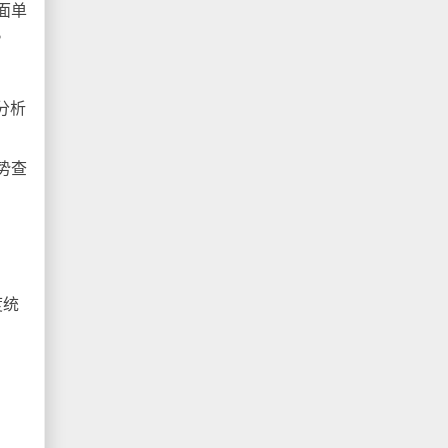
面单
。
分析
势查
度统