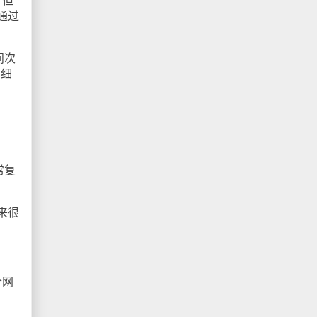
。但
通过
问次
详细
常复
来很
个网