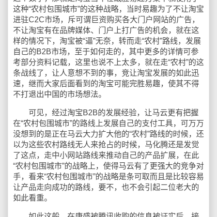
这种“农村包围城市”的这种战略，当时易趣为了不让淘宝
进驻C2C市场，斥可谓巨资购买各大门户网站的广告，
不让淘宝有在品牌媒体、门户上打广告的机会，就在这
样的情况下，淘宝被“逼”无奈，转而走“农村”路线，发展
自己的B2B市场，至于如何走的，其中更多的详情可参
考部分资料记载，这里也说不上太多，就在走“农村”的这
条战线了，让人意想不到的事，竞让淘宝发展的如此迅
速，继而大家后面看到的淘宝可能完胜易趣，使其不得
不打退出中国的市场想法。
可见，经过淘宝B2B的发展经验，让马云更有把握
在“农村包围城市”的路线上发展自己的支付工具，可万万
没想到的是正在马云大力扩大他的“农村”路线的时候，还
以为这些农村路线无人来抢占的时候，马化腾还是发觉
了这点，走中小网站路线来推动自己的产品扩展，在此
“农村包围城市”的战略上，使得马云有了更强大的竞争对
手，看来“农村包围城市”的战略是条可取而且是比较容易
让产品走向成功的路线，要不，也不会引起二位老大的
如此看重。
如此这般，在康盛被腾讯收购的信息被证实后，接