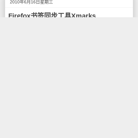
2010年6月16日星期三
Firefox书签同步工具Xmarks
前段时间Xmarks被解封，使得这个优秀的浏览器书
签同步工具得以重新在国内使用，我们知道，Google
Chrome浏览器自带书签同步功能，IE浏览器可以通过
Dropbox实现书签同步，而对于Firefox浏览器来说，最
好用的书签同步工具无疑是Xmarks。
特点一：云存储
Xmarks是一款用于书签备份以及自动同步本地书签
到服务器端的Firefox扩展，当我们使用多台电脑的
Firefox浏览器的时候，只要在各个浏览器安装Xmarks扩
展并登录，就可以自动同步Firefox书签，和Dropbox一
样方便。
特点二：多浏览器支持
Xmarks最开始用于Firefox，后来逐渐支持各个主流
浏览器，现在的Xmarks已经同时支持Firefox、