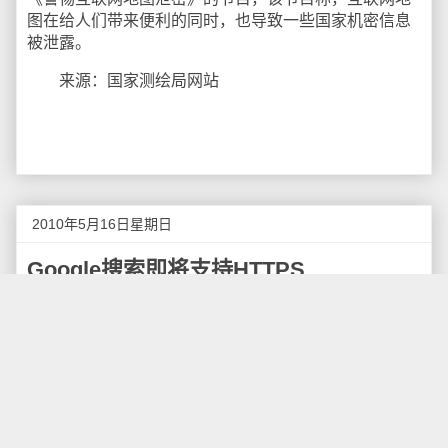
图在给人们带来便利的同时，也导致一些国家机密信息
被泄露。
来源：国家测绘局网站
2010年5月16日星期日
Google搜索即将支持HTTPS
据Google官方博客
报道
，Google以官方博文的方式
回应了德国监管部门关于
谷歌地图
使用其“
街景
”（Street
View）技术收集WiFi网络数据的质询，表示收集公共
Wi-Fi网络是一个错误，已经采取措施避免再发生这样的
情况。
Google表示将保护用户的隐私，使得其用户可以通