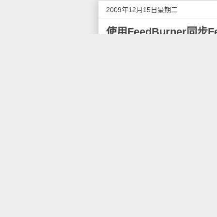
2009年12月15日星期二
使用FeedBurner同步Fe
据Google AdSense for Fee
动同步到Twitter上，同时使用G
Google推出的缩短网址服务
版Google工具栏和FeedBu
Google称其网址缩短服务是
用户提供良好的正常运行时间和
被自动检查，从而对恶意网站进行
服务的运行速度，并将继续提速
FeedBurner对网址的缩短
使用FeedBurner同步Feed到
“Add a Twitter accoun