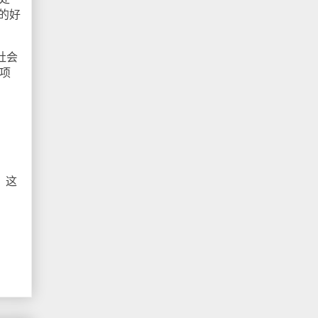
上的好
多社会
项
，这