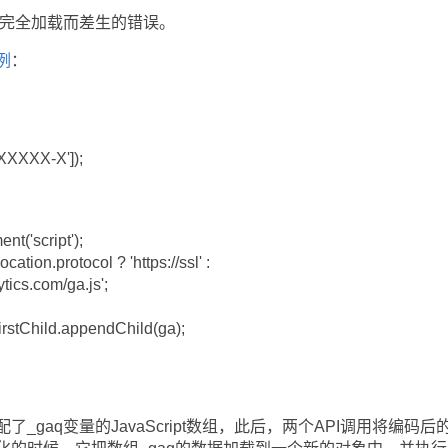
码未完全加载而差生的错误。
例
：
XXXXX-X']);
t('script');
ation.protocol ? 'https://ssl' :
ics.com/ga.js';
stChild.appendChild(ga);
aq变量的JavaScript数组，此后，两个API调用将编码后