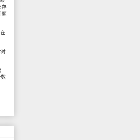
跟
部存
问题
将在
t对
选
析数