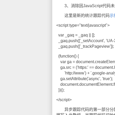
3、消除因JavaScript代
这里是新的统计跟踪代码
示
<script type="text/javascript">
var _gaq = _gaq || [];
_gaq.push(['_setAccount', 'UA-
_gaq.push(['_trackPageview']);
(function() {
var ga = document.createElemen
ga.src = ('https:' == document.loc
'http://www') + '.google-analyt
ga.setAttribute('async', 'true');
document.documentElement.fir
})();
</script>
异步跟踪代码的第一部分分配了_g