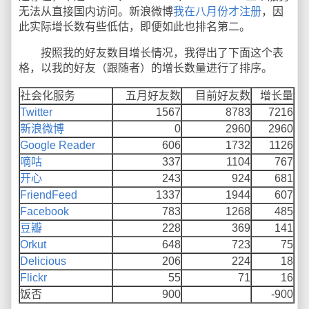
无法从直接国内访问。新浪微博
我在八月份才注册
，因
此实际增长数有些低估，即便如此也排名第二。
按照我的好友数目增长情况，我得出了下面这个表
格，以我的好友（跟随者）的增长数量进行了排序。
社会化服务
五月好友数
目前好友数
增长量
Twitter
1567
8783
7216
新浪微博
0
2960
2960
Google Reader
606
1732
1126
嘀咕
337
1104
767
开心
243
924
681
FriendFeed
1337
1944
607
Facebook
783
1268
485
豆瓣
228
369
141
Orkut
648
723
75
Delicious
206
224
18
Flickr
55
71
16
饭否
900
-900