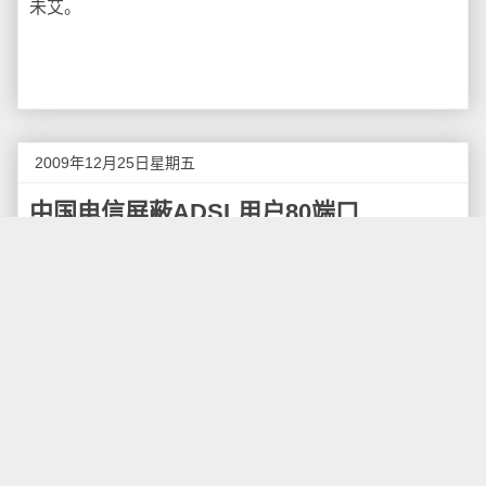
未艾。
2009年12月25日星期五
中国电信屏蔽ADSL用户80端口
据有网友给我邮件爆料，中国电信已经将所有
ADSL用户80（http）端口屏蔽，使用“花生壳”等工具在
ADSL用户电脑发布网站将无法使用默认http端口访问。
据说某位网友咨询电信服务热线后得到相关回复
是：中国电信关怀用户，主动帮所有ADSL用户屏蔽了
80端口：应工信部要求从2009-12-20开始，中国电信
ADSL宽带业务只提供普通的宽带上网，其用户不能对
外提供其他服务，并且工信部没有给出相应的解封时
间……