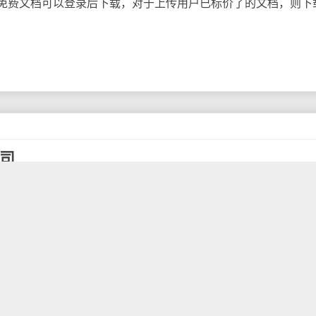
免费文档可以登录后下载，对于上传用户已标价了的文档，则下
公司
宣布，已经收购网络电话公司Gizmo5，Google在官方博客中
Voice团队，Gizmo5今后将不再允许新用户注册。除此之外，并未公
总值约3000万美元。
一款桌面“软电话”(soft phone)，从而通过GoogleVoice
leTalk整合，从而访问普通的电话系统，拨打和接听电话。这也将帮
。