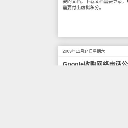
要的文档。下载文档需要登录，
需要付出虚拟积分。
2009年11月14日星期六
Google收购网络电话
据国外媒体报道，Google周四
布，Gizmo5将加盟Google
多细节。但此前有传言称，该交易
通过收购Gizmo5，用户就可以获得
话。Gizmo5还可以与Goog
GoogleVoice与Skype展开竞争
Google官方声明如下：