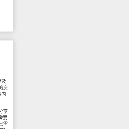
涉及
的资
档内
分享
需要
己需