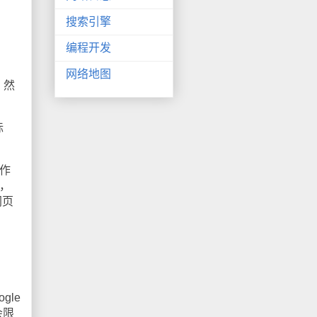
搜索引擎
编程开发
网络地图
，然
标
作
，
网页
gle
会限