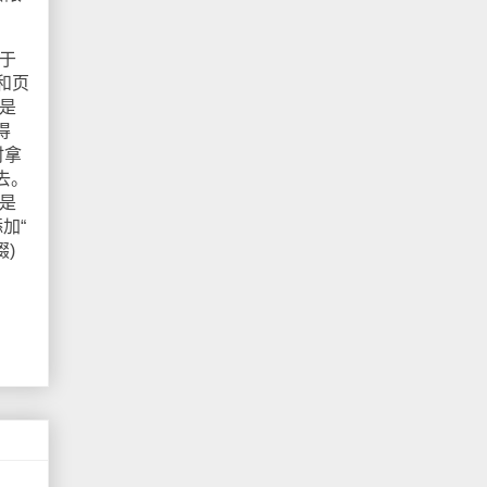
于
和页
题是
得
时拿
去。
会是
加“
缀)