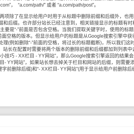
“a.com/path/” 或者 “a.com/path/post”。
这两项除了在显示给用户时用于从标题中删除前缀和后缀外，也用
缀和后缀。也许部分站长已经注意到，相关链接显示的标题有时
些差别。主要是“-”前面是否包含空格。当我们提取关键字时，使用的标
”前面空格的版本。但显示给用户的标题是从Google搜索引擎中获
理(例如删除“-”前面的空格，将过长的标题截断)，所以我们这
格的。站长在配置时需要将两个版本的删除前缀和后缀都加到列表中
巧 - XX栏目 - YY网站”，那么Google搜索引擎返回的结果
栏目- YY网站”，如果站长想去掉关于栏目和网站的后缀，则需要添
取关键字前删除后缀)和“- XX栏目- YY网站”(用于显示给用户前删除后