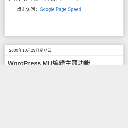
点击访问：
Google Page Speed
2009年10月29日星期四
WordPress MU编辑主题功能
WordPress有一个很有用的功能，就是在线编辑主
题功能，在多人博客WordPress MU中，这一功能因为
安全性问题而被禁用，这里有一个方法，可以变相开通
这一功能，而又不至于影响整个系统的安全性。
具体的方法是，在最新的WordPress MU 2.8.4版本
中，打开wp-adminincludemu.php文件，搜索unset(
$submenu['themes.php'][10] );一行，将其注释掉。
接着，搜索if ( strpos( $_SERVER['PHP_SELF'],