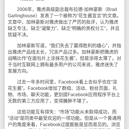
2006年，雅虎高级副总裁布拉德-加林豪斯（Brad
Garlinghouse）发表了一个被称为“花生酱宣言”的文章。
文章中，加林豪斯对雅虎做出了严厉的批评，认为雅虎
缺乏专注、缺乏“凝聚力”、缺乏“明确的责权分工”，并且
犹疑不决。
加林豪斯写道，“我们失去了赢得胜利的雄心”，并指
出雅虎产品线太长，冗余产品过多。加林豪斯把雅虎的
战略比作“在面包片上涂抹花生酱”，但是涂得太薄了。对
于当时互联网上拥有最多用户的公司来说，雅虎迷失了
发展方向。
过去一年多时间里，Facebook看上去似乎也在“涂
花生酱”。Facebook增加了群组、活动、粉丝页面、礼
物、市场、聊天功能，更别提Facebook应用程序平台上
无数的第三方应用了，变得臃肿不堪了。
这些功能互有得失：“市场”功能从未取得成功，而
“活动”是同类中最受欢迎的一项功能。但是从一个普通用
户的角度来看，Facebook过度膨胀是显而易见的。浏览