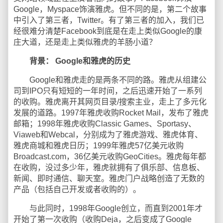
Google，Myspace饰演雅虎。但不同的是，第二个故事
中引入了第三者，Twitter。有了第三者的加入，我们已
经很难分清楚Facebook到底是在走上类似Google的康
庄大道，还是走上类似雅虎的羊肠小道？
背景： Google和雅虎的历史
Google和雅虎走的是两条不同的路。雅虎从组建公
司到IPO只有短短的一年时间，之后迅速开始了一系列
的收购。雅虎离开其网页目录/搜索主业，走上了多元化
发展的道路。1997年雅虎收购Rocket Mail，发布了雅虎
邮箱；1998年雅虎收购Classic Games、Sportasy、
Viaweb和Webcal，分别成为了雅虎游戏、雅虎体育、
雅虎商城和雅虎日历；1999年雅虎57亿美元收购
Broadcast.com，36亿美元收购GeoCities。雅虎每年都
在收购，没过多少年，雅虎就拥有了俱乐部、信息板、
新闻、即时通信、聊天室。雅虎门户战略创造了无数的
产品（包括自己开发或者收购的）。
与此同时，1998年Google创立，而直到2001年才
开始了第一次收购（收购Deja，之后变成了Google