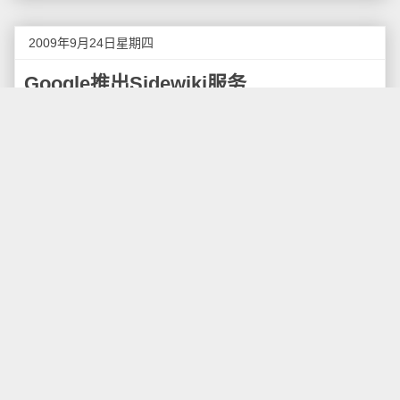
2009年9月24日星期四
Google推出Sidewiki服务
Google今天推出一项名为Sidewiki的新服务，安装
支持Sidewiki的Google工具栏的用户，可以在网页侧边
栏发表评论，以此达到不同网站可共享评论的目的。这
是Google工具栏的一项新功能。
此前，一些小公司也曾推出过类似功能，但没有获
得太多的关注。Google表示，Sidewiki具有一些独特的
功能。例如，Google使用一种复杂的算法对评论的质量
进行排名，排名标准包括作者的权威性、用户的推选以
及内容的相关性等。只有高质量的评论才能出现在页边
栏中。Google表示花费了大量的精力，以确保排名的准
确性。当然，Google的Sidewiki还拥有一项最强大的武
器，即Google工具栏的数百万用户。
Google表示，Sidewiki还可以将用户就相同内容发