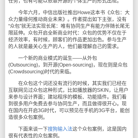
任务，也有可能以依靠开源的个体生产的形式出现。
今年六月，中信出版社推出Howe这本书《众包：大
众力量缘何推动商业未来》。作者提出如下主张，没有
“众包”就无法实现长尾：唯有协同生产有能力伴随长尾无
限延伸。众包开启全新商业时代：众包的优势不仅在于
经济效率，有时候，顾客们的作品更加出色。参与生产
的人就是最关心生产的人，他们最理解自己的需求。
一个新的商业模式的诞生——从外包
(Outsourcing)，到开源(Open-sourcing)，现在则是众包
(Crowdsourcing)时代的来临。
在众包这个词还没有流行的时候，其实我们已经在
互联网见过众包这种形式，比如播放器的SKIN，让用户
来参与设计界面；建站程序的模板、功能插件。我们看
到很多用户免费去参与协同生产，而且做得很开心。现
在国内在开启3G时代，可以预见在手机的3G平台，能创
造很多众包案例。
下面来谈一下
搜狗输入法
这个众包案例，这是国内
很有代表性的众包案例。