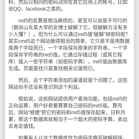
料，然后以相同的密码试你在其它应用上的帐号，比如
说QQ，facebook之类的。
md5的反算是相当麻烦的，甚至可以说是不可行的
（据说山东某大学的女博士破解了它，但破解方法有多
少人懂？）。但为什么可以通过md5值“破解”掉密码呢？
其实cmd5这个网站做得相当的简单，它只是不是用数据
库两个字段而已，一个字段保存原来的字符串，一个字
段保存字符串的md5值。它通过存储过程（或其它程
序）插入一些字符串（如密码字典），md5值由数据库
生成。页面查找只是查找相关记录而已。
然后，这个字符串添加的渠道就是个问题了。这些
网站似乎还没有意识到这个利益。
假如说，这些网站提供用户查询功能，包括md5的
正向运算，用户好奇要算算自己密码的md5值。算完
后，网站“顺便”把它的密码和md5值保存起来，日积月
累，那这个数据库就相当于一个超大的密码字典，卖出
去肯定值钱。
如果有人以这个数据库作为密码字典写破解程序，