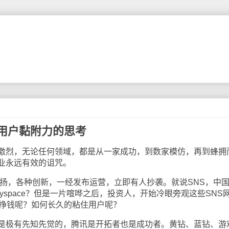
和用户黏附力的思考
烈，无论任何领域，都是从一家成功，到数家模仿，再到蜂拥
业永远有效的诅咒。
扬扬，各种创新，一经发布运营，立即有人抄袭。就说SNS，中
和Myspace？但是一片喧哗之后，投资人，开始冷眼旁观这些SNS
么挣钱呢？如何长久的粘住用户呢？
极有先知先觉的，腾讯是开拓者也是成功者。黄钻、蓝钻、游