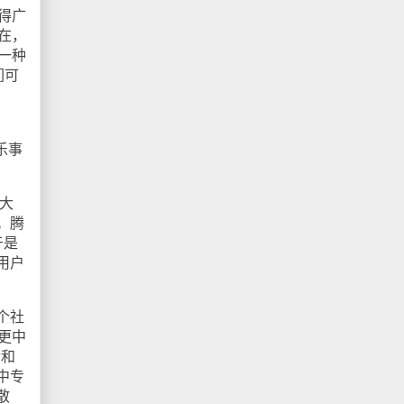
得广
在，
一种
们可
：
乐事
大
。腾
于是
用户
个社
k更中
后和
中专
散