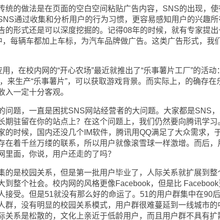
统的做法是在页面的空白空间粘贴广告内容，SNS的出现，使
SNS通过收集和分析用户的行为习惯，更容易感知用户的兴趣所
告的形式还是可以深度挖掘的。记得08年的时候，就有专家提出
戏中，每辆车都加上车标，为汽车品牌做广告。这类广告形式，我
，在校内网的“开心农场”最近就推出了“乐事薯片工厂”的活动
土豆，来生产“乐事薯片”，可以获取游戏背景。而实际上，的确存在
收入一定十分客观。
题，一直是困扰SNS网站经营者的大问题。大家都是SNS，
长期驻留在你的站点上？在这个问题上，我们仍然要向腾讯学习
家的时候，国内还没几个IM软件，腾讯用QQ满足了大众需求，
存在着千丝万缕的联系，所以用户就像滚雪球一样激增。而后，
网里面，你说，用户还走的了吗？
的是校园关系，但是第一批用户毕业了，人际关系就扩展到整
整个社会。校内网的风格更像Facebook，但是比 Faceboo
接受。但是51就没有那么好的命运了。51的用户群集中在90
人群，没有明显的校园关系模式，用户群很难蔓延到一线城市的
际关系是松散的，文化上亲近于低龄用户，而且用户群不具有扩