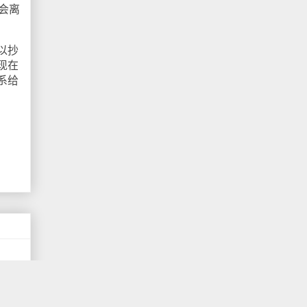
会离
以抄
现在
系给
·奥
坐飞