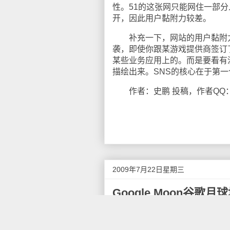
性。51的这张网只能网住一部
开，因此用户黏附力较差。
补充一下，网站的用户黏附力
袭，即使你跟某游戏提供商签订
某些业务应用上的。而是要看有
描绘出来。SNS的核心在于第一个“S
作者：史鹏 投稿，作者QQ：45
2009年7月22日星期三
Google Moon谷歌
2009年7月20日是阿波罗11
尔德林、迈克尔·柯林斯3名宇航员