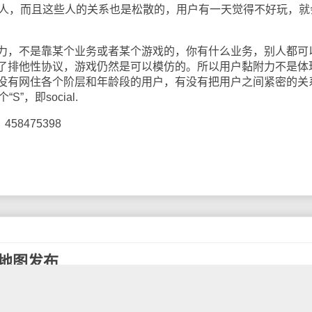
分人，而且这些人的关系也是松散的，用户有一天觉得不好玩，就
，不是靠某个业务或者某个游戏的，你有什么业务，别人都可
了排他性协议，游戏仍然是可以模仿的。所以用户黏附力不是体
没有网住各个阶层和年龄段的用户，有没有把用户之间紧密的关
”，即social.
8475398
月球地图发布
号登陆月球40周年纪念日，1969年7月16日，阿姆斯特朗、巴兹
乘坐“阿波罗11号”升空，7月20日， 阿姆斯特朗和奥尔德林乘