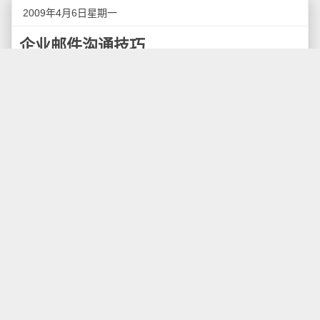
2009年4月6日星期一
企业邮件沟通技巧
电子邮件有很多用途，用于联系贸易业务、亲朋好
友之间的通信等，但是作为工作场合的业务沟通，电子
邮件提供了很多的便利，同时也带来了很多风险。在所
有的沟通方式中，电子邮件是最难控制的，最容易达到
你不想传递的对象。如何在企业里使用好邮件，相信也
是大家经常感到比较困惑的问题，下面是我们企业和部
门内部规范的一些邮件沟通技巧，相信这些技巧对于其
他企业也同样适用。
一、邮件格式
1、邮件一定要注明标题，很多人是以标题来决定是
否继续详读信件的内容。此外，邮件标题应尽量写得具
描述性，或是与内容相关的主旨大意，让人一望即知，
以便对方快速了解与记忆。
2、如果不是经常交流的对象，记得写邮件抬头称呼