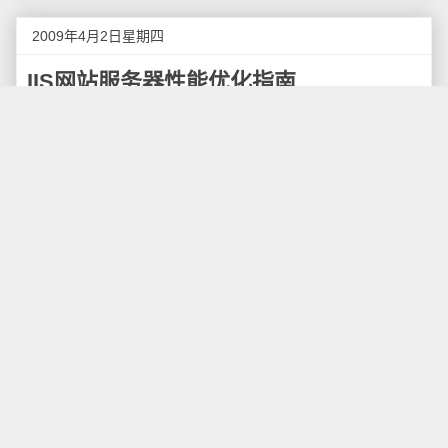
2009年4月2日星期四
IIS网站服务器性能优化指南
Windows Server自带的互联网信息服务器（Internet
Information Server，IIS）是架设网站服务器的常用工
具，它是一个既简单而又麻烦的东西，新手都可以使用
IIS架设一个像模像样的Web站点来，但配置、优化IIS的
性能，使得网站访问性能达到最优状态却不是一件简单
的事情，这里我就介绍一下如何一步一步的优化你的IIS
服务器。
服务器端环境，我们以Windows Server 2003的
IIS6.0为例，客户端环境为Mozilla Firefox 3.0，同时安
装Yahoo的YSlow扩展。
YSlow
是Yahoo开发者团队发布的一款基于Firebug
的插件。用于分析网页，并根据一些高性能网站的规则
进行相应的评级打分，对于网页性能优化有很好的帮助
作用，告诉你那些部分影响了你的网页速度，并告诉你