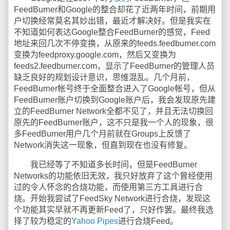
FeedBurner和Google的整合却花了近两年时间，前期用
户切换经常莫名其妙出错，最近才解决好。但是我实在
不知道如何表达Google整合FeedBurner的感觉，Feed
地址来回几次不停变换，从原来的feeds.feedburner.com
变换为feedproxy.google.com，然后又变换为
feeds2.feedburner.com，显示了FeedBurner的管理人员
缺乏良好的规划设计意识，思维混乱。几个月前，
FeedBurner帐号终于全面整合进入了Google帐号，但从
FeedBurner账户切换到Google账户后，我会发现原先建
立的FeedBurner Network全都不见了，并且无法切换回
原先的FeedBurner账户，这不只是我一个人的现象，很
多FeedBurner用户几个月前就在Groups上反馈了
Network消失这一现象，但直到现在也没有修复。
我已经等了不知道多长时间，但是FeedBurner
Networks的功能依旧无效，我只好放弃了这个曾经使用
过的令人怀念的合烧功能，而使用第三方工具进行合
烧。开始我尝试了FeedSky Network进行合烧，发现这
个功能其实早就不再更新Feed了，只好作罢。最终我选
择了较为稳定的
Yahoo Pipes
进行合烧Feed。