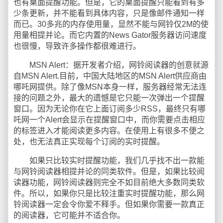
也有桌面提醒功能。但是，它的桌面提醒只能看到有多
少条更新，并不能看到具体内容，只是像邮件通知一样
而已。30多兆的内存使用量，显然不能与网铃仅2M的使
用量相提并论。而它内置的News Gator服务器访问速度
也很慢，导致许多操作都很难进行。
MSN Alert：据开发者介绍，网铃阅读器的创意就源
自MSN Alert.目前，中国大陆地区的MSN Alert供应商由
哪吒网提供。除了像MSN本身一样，服务器经常无法连
接的问题之外，最大的遗憾是它只能一次弹出一个提醒
窗口。因为无论你在它上面订阅多少RSS，最终只有哪
吒网一个Alert会显示在提醒窗口中，而你需要点击相应
的标签进入才能阅读更多内容。在使用上有很多不便之
处，也无法真正实现每个订阅的实时提醒。
如果只比较实时提醒功能，我们几乎找不出一款能
与网铃阅读器相提并论的同类软件。但是，如果比较阅
读器功能，网铃阅读器则完全不如目前绝大多数同类软
件。所以，如果你只是比较注重实时提醒功能，那么网
铃阅读器一定会令你爱不释手。但如果你需要一款真正
的阅读器，它可能并不适合你。