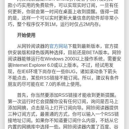
款小巧实用的免费软件，可以实现实时订阅，一旦有任
何更新，你就会第一时间在桌面上收到提醒。值得一提
的是，这样一个可以实时更新大量信息的软件却非常小
巧，整个程序仅不到1M，运行时仅占2M内存。
开始使用
从网铃阅读器的
官方网站
下载到最新版本，官方提
供安装版和绿色版两种选择，目前还是BETA版本。网铃
阅读器能够运行在Windows 2000以上操作系统，需要安
装Internet Explorer 6.0或以上版本。不过，经试用发
现，在IE6环境下尚存在一些BUG，诸如滚动条下箭头
不能点击，某些RSS链接不能订阅。所以，建议有条件
朋友的尽可能在IE 7.0的系统上使用。
首先，你当然要添加RSS链接才能收到更新提醒。
第一次运行时它会提醒你没有任何订阅，询问是否马上
添加网摘，点击是马上打开订阅向导。网铃阅读器提供
三种订阅方式，最普通的方式，你可以输入一个RSS链
接地址订阅。如果你不知道要订阅什么内容，不妨从它
内置的网摘库中选择一些。网铃阅读器内置了百度、谷