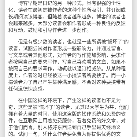
博客早期是日记的另一种形式，具有很强的个性
化，读者在最初是被作者的这种个性所吸引，并订阅或
长期阅读该博客。但随着读者越积越多，博客的读者也
会越来越多，大部分读者会和作者形成一种良性的反馈
和互动，鼓励和引导作者进一步创作。
但是有极少数的读者，也就是一些所谓被“惯坏了”的
读者，试图尝试对作者形成一些影响力，并通过留言、
写文章或者其他形式，对作者的写作施加影响，要求作
者按照自己的要求写作，写自己喜欢看的文章，如果不
按照自己的要求写作，动辄就以退订相威胁。从某种程
度上，作者这时已经被这一小撮读者所要挟了。而一小
撮读者为了自己产生某种满足感，不会对这种要挟带有
任何道德愧疚感。
在中国这样的环境下，产生这样的读者也不足为
奇，这些是被“惯坏了”的读者，尤其以大学生为甚，他们
拥有着大量的时间，使用这盗版的操作系统和免费的软
件，在互联网上用着免费服务，看着免费的好文章，对
于他们而言，别人将好东西送到自己手里是天经地义
的。试问一句，凭什么作者要免费为你提供优秀的文