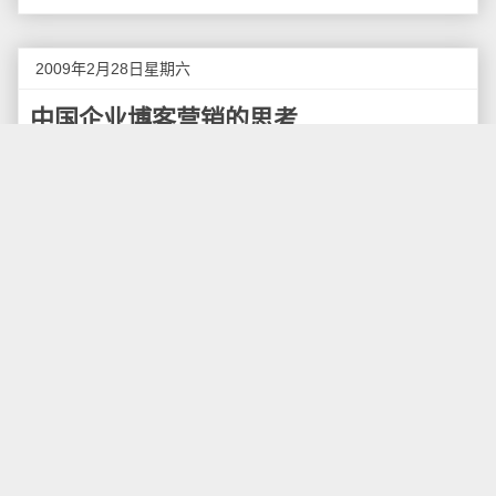
2009年2月28日星期六
中国企业博客营销的思考
随着Web 2.0概念的不断发展，企业博客和营销的
概念及其应用在全球范围内受到关注，成为网络营销一
个崭新的领域。虽然很多公司的企业博客营销仅仅处于
摸索阶段，但也有不少公司的企业博客搞的有声有色，
企业使用博客来进行对内对外交流沟通，达到增进客户
关系，改善商业活动的效果。在企业博客如何做到最佳
营销的目的上，我这里有一点点思考。
品牌营销是最终目的吗？
目前大部分的企业博客的目的是本企业品牌的营
销，在形式上，通常是企业内部的公关或者技术人员偶
尔在上面发表几篇企业新闻或者个人感想，总体来说是
宣传企业文化的一种形式，最终目的是为了整个企业品
牌的营销，只是营销手段更为人性化一些而已。