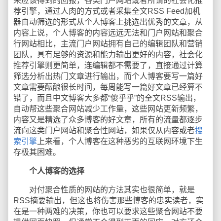
来应该得到的回报，各类门户网站或者所谓的社会化推
荐引擎，通过人肉的方式或者采集全文RSS Feed加机
器自动筛选的形式从个人博客上挑选出优秀的文章，从
内容上说，个人博客的内容远远无法和门户网站和聚合
行网站相比，主流门户网站拥有自己的编辑团队和营销
团队，具有足够的资源和能力输出更好的内容，社会化
推荐引擎则更简单，连编辑都不需要了，直接通过计算
筛选分析出热门文章进行输出，而个人博客要写一篇好
文章需要酝酿很长时间，每周能写一篇好文章已经算不
错了，而且中文博客大多都“傻乎乎”的全文RSS输出，
自动帮这些聚合网站减少工作量，这些网站更新频繁，
内容又是精选了众多博客的好文章，所有的流量都逐步
流向这类门户网站和聚合性网站，如果仅从内容或者
搜
索引擎
上来看，个人博客在这种恶劣的互联网环境下生
存极其困难。
个人博客的选择
对付聚合性质的网站的方法其实也很简单，就是
RSS摘要输出，但这也将伤害那些博客的忠实读者，实
在是一种两难的决策，你也可以要求这些聚合网站不要