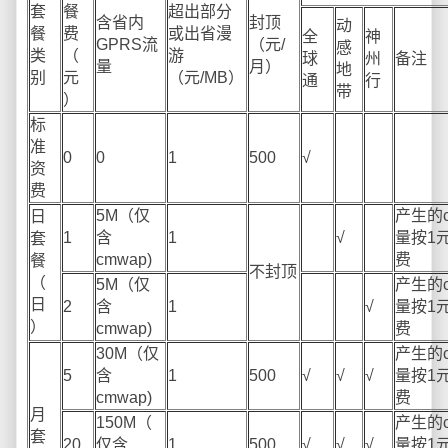
套
餐
超出部分
含省内
封顶
动
餐
费
或出省漫
全
神
GPRS流
（元/
感
类
（
游
球
州
备注
量
月）
地
别
元
（元/MB）
通
行
带
）
标
准
0
0
1
500
√
资
费
5M（仅
产生的c
日
1
含
1
√
量按1元
套
cmwap)
费
餐
不封顶
（
5M（仅
产生的c
日
2
含
1
√
量按1元
）
cmwap)
费
30M（仅
产生的c
5
含
1
500
√
√
√
量按1元
cmwap)
费
月
150M（
产生的c
套
20
仅含
1
500
√
√
√
量按1元