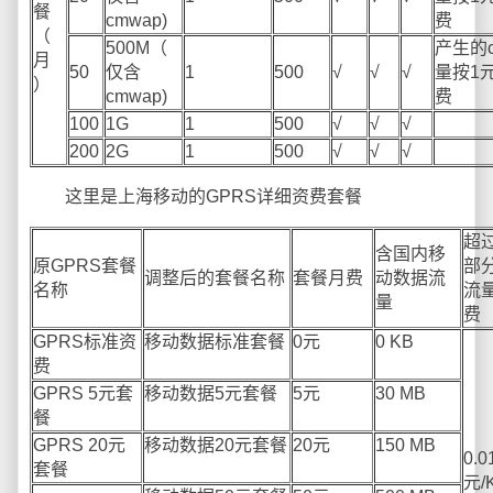
餐
cmwap)
费
（
500M（
产生的c
月
50
仅含
1
500
√
√
√
量按1元
）
cmwap)
费
100
1G
1
500
√
√
√
200
2G
1
500
√
√
√
这里是上海移动的GPRS详细资费套餐
超
含国内移
原
GPRS
套餐
部
调整后的套餐名称
套餐月费
动数据流
名称
流
量
费
GPRS
标准资
移动数据标准套餐
0
元
0 KB
费
GPRS 5
元套
移动数据
5
元套餐
5
元
30 MB
餐
GPRS 20
元
移动数据
20
元套餐
20
元
150 MB
0.0
套餐
元
/