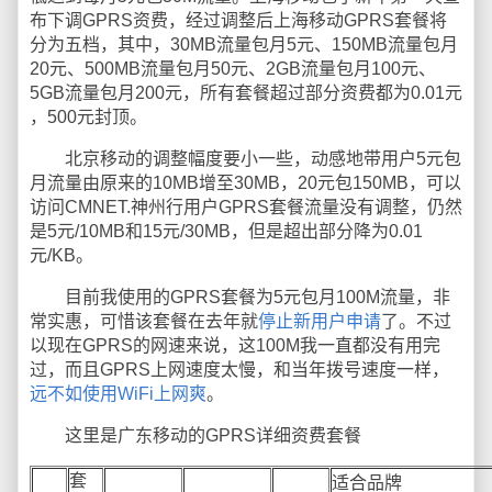
布下调GPRS资费，经过调整后上海移动GPRS套餐将
分为五档，其中，30MB流量包月5元、150MB流量包月
20元、500MB流量包月50元、2GB流量包月100元、
5GB流量包月200元，所有套餐超过部分资费都为0.01元
，500元封顶。
北京移动的调整幅度要小一些，动感地带用户5元包
月流量由原来的10MB增至30MB，20元包150MB，可以
访问CMNET.神州行用户GPRS套餐流量没有调整，仍然
是5元/10MB和15元/30MB，但是超出部分降为0.01
元/KB。
目前我使用的GPRS套餐为5元包月100M流量，非
常实惠，可惜该套餐在去年就
停止新用户申请
了。不过
以现在GPRS的网速来说，这100M我一直都没有用完
过，而且GPRS上网速度太慢，和当年拨号速度一样，
远不如使用WiFi上网爽
。
这里是广东移动的GPRS详细资费套餐
套
适合品牌