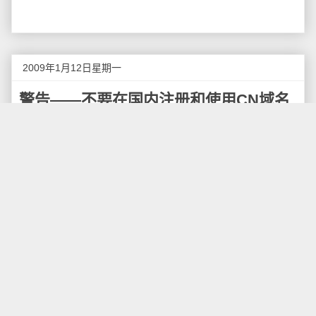
2009年1月12日星期一
警告——不要在国内注册和使用CN域名
牛博网的CN域名被万网停止访问权限，再次证明了
注册和使用CN域名对于企业来说存在着巨大的不可控制
的风险，一个网络公司使用CN域名开展互联网应用完全
是一场灾难，COM域名再次显示了其特有的价值。
在国际上，谁听说过域名服务商可以随便停止域名
的访问权限？简直是闻所未闻，不可思议。如果在国外
使用COM域名，任何一家注册商都没有权限无端中止你
的域名访问，即使中止访问，那也是主机商去中止网站
服务器的访问，域名访问不会中止。
我们知道，罗永浩注册的CN域名和牛博网是两个不
同的东西，域名是域名，网站是网站，如果网站上存在