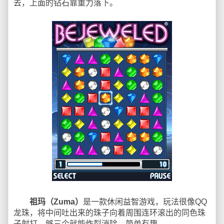
去，上面的钻石靠重力落下。
祖玛（Zuma）
是一款休闲益智游戏，玩法很像QQ
龙珠，将中间吐出来的珠子向着周围连环滚出的同色珠
子射打，够三个就能炸裂消除，简单有趣。