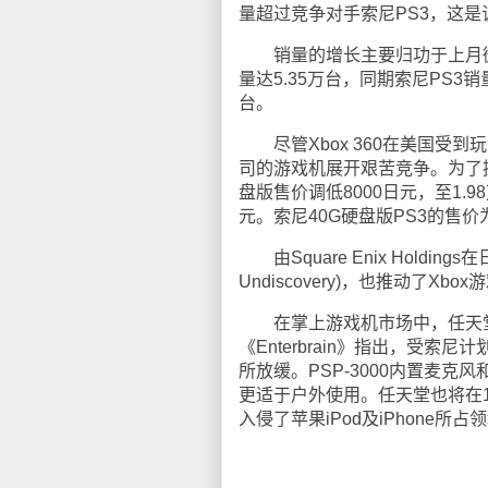
量超过竞争对手索尼PS3，这
销量的增长主要归功于上月微软调
量达5.35万台，同期索尼PS3
台。
尽管Xbox 360在美国受
司的游戏机展开艰苦竞争。为了提高销
盘版售价调低8000日元，至1.9
元。索尼40G硬盘版PS3的售价为
由Square Enix Holdin
Undiscovery)，也推动了Xb
在掌上游戏机市场中，任天堂DS
《Enterbrain》指出，受索尼
所放缓。PSP-3000内置麦
更适于户外使用。任天堂也将在
入侵了苹果iPod及iPhone所占