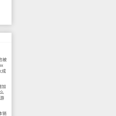
也被
x
大成
增加
那么
i游
本销