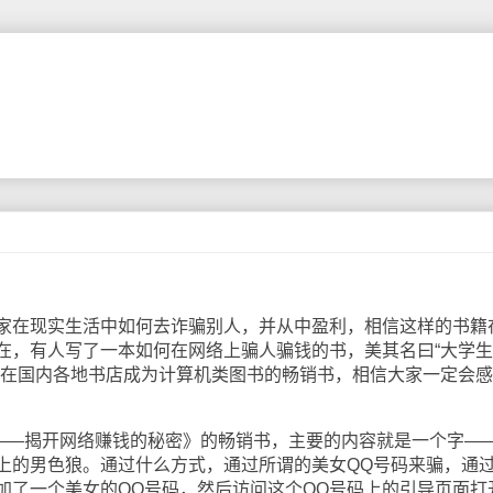
在现实生活中如何去诈骗别人，并从中盈利，相信这样的书籍
在，有人写了一本如何在网络上骗人骗钱的书，美其名曰“大学
以在国内各地书店成为计算机类图书的畅销书，相信大家一定会
—揭开网络赚钱的秘密》的畅销书，主要的内容就是一个字—
上的男色狼。通过什么方式，通过所谓的美女QQ号码来骗，通
加了一个美女的QQ号码，然后访问这个QQ号码上的引导页面打