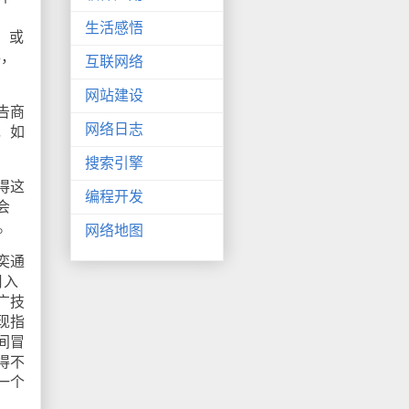
生活感悟
，或
毒，
互联网络
网站建设
告商
网络日志
，如
搜索引擎
得这
编程开发
会
。
网络地图
奕通
月入
广技
现指
间冒
得不
一个