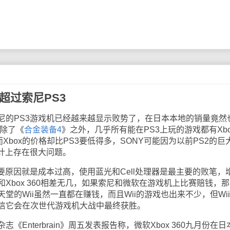
量超过索尼PS3
PS3游戏机已经越来越显示败势了，在日本本地的销量竟然
，除了《
合金装备4
》之外，几乎所有能在PS3上玩的游戏都有Xbo
Xbox的价格却比PS3要低得多，SONY可能因为以前PS2的巨
设计上存在很大问题。
原因就是成本过高，使用蓝光和Cell处理器是最主要的败笔，
Xbox 360相差无几，如果索尼和微软在游戏机上比赛赔钱，
堂的Wii虽然一直都在赚钱，而且Wii的游戏也出来不少，但Wi
信它会在次世代游戏机大战中最终获胜。
志《Enterbrain》周五发表报告称，微软Xbox 360九月份在日