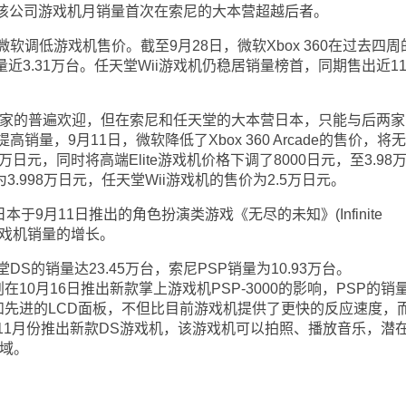
是该公司游戏机月销量首次在索尼的大本营超越后者。
低游戏机售价。截至9月28日，微软Xbox 360在过去四周
销量近3.31万台。任天堂Wii游戏机仍稳居销量榜首，同期售出近1
到玩家的普遍欢迎，但在索尼和任天堂的大本营日本，只能与后两家
量，9月11日，微软降低了Xbox 360 Arcade的售价，将
8万日元，同时将高端Elite游戏机价格下调了8000日元，至3.98
3.998万日元，任天堂Wii游戏机的售价为2.5万日元。
gs在日本于9月11日推出的角色扮演类游戏《无尽的未知》(Infinite
ox游戏机销量的增长。
的销量达23.45万台，索尼PSP销量为10.93万台。
计划在10月16日推出新款掌上游戏机PSP-3000的影响，PSP的销
克风和先进的LCD面板，不但比目前游戏机提供了更快的反应速度，
11月份推出新款DS游戏机，该游戏机可以拍照、播放音乐，潜
领域。