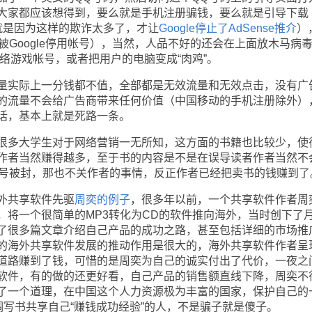
大家都应该想得到，要么就是手机注册骗钱，要么就是引导下载
（大概就是因为这样的欺诈太多了，才让
Google停止了AdSense推介
）
会被Google停用帐号），当然，人品不好的还会在上面放木马病
络游戏帐号，或者把用户的电脑变成“肉鸡”。
实际上一分钱都不值，全部都是无效流量和无效点击，没有广
的流量不会给广告商带来任何价值（中国移动的手机注册除外）
话，基本上就是死路一条。
多大学生对于网络营销一无所知，这方面的书籍也比较少，使
作者当然赚得越多，至于书的内容是不是在误导读者作者当然不
e帐号被封，那也不关作者的事情，反正作者已经把卖书的钱赚到了
外共享软件先驱
周奕的例子
，很多年以前，一个共享软件作者周
，将一个很简单的MP3转化为CD的软件推向海外，当时创下了
了很多篇文章介绍自己产品的成功之路，甚至包括详细的市场推
的海外共享软件发展的推动作用是很大的，海外共享软件作者呈
道路赚到了钱，可惜的是周奕为自己的诚实付出了代价，一夜之
软件，有的做的还更好看，自己产品的销售额直线下降，周奕不
了一个道理，在中国这个人力资源极为丰富的国家，保护自己的
调写书共享自己“赚钱成功经验”的人，不是骗子就是傻子。