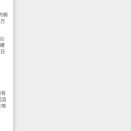
的销
1万
公
无硬
万日
量有
而且
在地