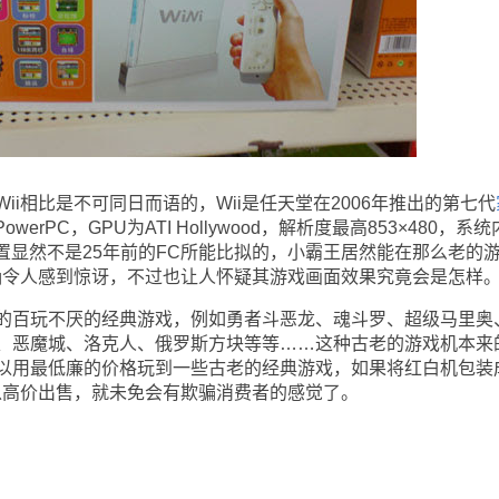
相比是不可同日而语的，Wii是任天堂在2006年推出的第七代
PowerPC，GPU为ATI Hollywood，解析度最高853×480，系
种配置显然不是25年前的FC所能比拟的，小霸王居然能在那么老的
的确令人感到惊讶，不过也让人怀疑其游戏画面效果究竟会是怎样
百玩不厌的经典游戏，例如勇者斗恶龙、魂斗罗、超级马里奥
、恶魔城、洛克人、俄罗斯方块等等……这种古老的游戏机本来
以用最低廉的价格玩到一些古老的经典游戏，如果将红白机包装
再以高价出售，就未免会有欺骗消费者的感觉了。