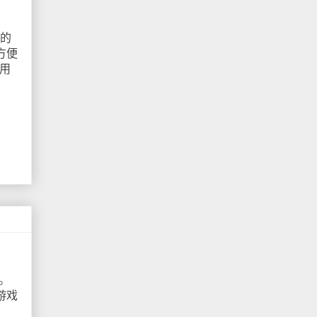
名的
方便
用
。
游戏