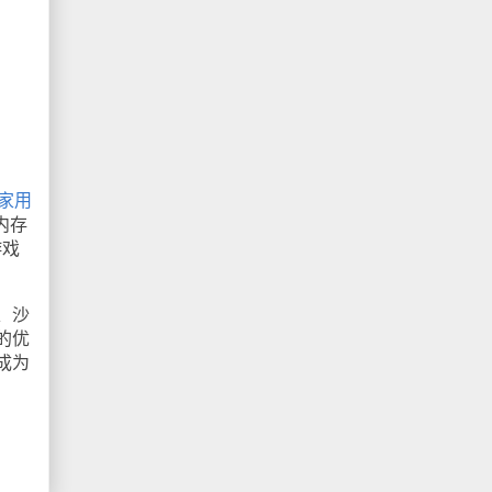
家用
统内存
游戏
。
、沙
的优
成为