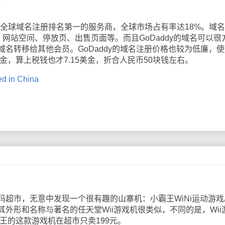
，是全球域名注册排名第一的服务商，全球市场占有率达18%。域
il、网站空间、停放页、出售页面等。而且GoDaddy的域名可以很
名转移给其他会员。GoDaddy的域名注册价格也较为低廉，使
美金，算上税钱也才7.15美金，折合人民币50块钱左右。
d in China
市，无意中发现一个很有趣的山寨机：小霸王WiNi运动游戏
外形和名称与著名的任天堂Wii游戏机很类似，不同的是，Wii
霸王的这款游戏机在超市只卖199元。