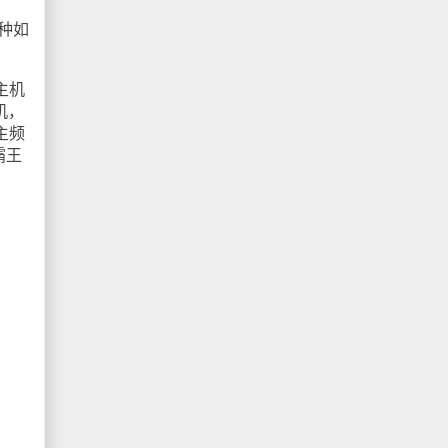
种如
主机
机，
主频
霸王