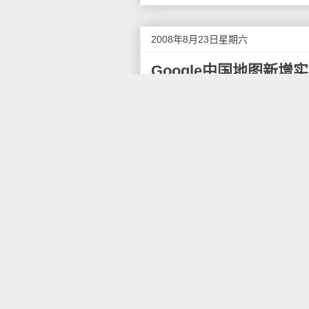
2008年8月23日星期六
Google中国地图新
中国版的谷歌地图已经悄然更
在制订驾车路线时做到心中有数
目前，在中国开通实时交通流量的
务为主要的城市公路提供交通状
相当堵塞。
据Google产品经理介绍，
反馈信息。因此，有时会出现信
Google暂时只为城市主要
之后，这项功能还可能会扩展到
起交通电台来说，Google地