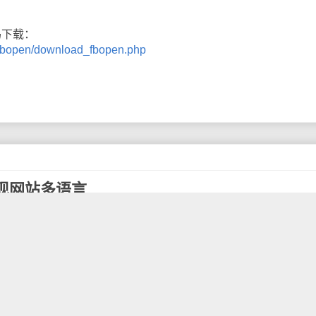
码下载：
m/fbopen/download_fbopen.php
现网站多语言
工具，可以快速而简单的实现一个网站或博客的多语言。所有的
cript代码，就可以立刻实现网站翻译为世界各种语言。翻译的实
网站是简体中文的，那么访问
这个地址
，将上面的那段代码复
建博客即可。显示效果如同我的月光博客左下部的样式，这对于
。