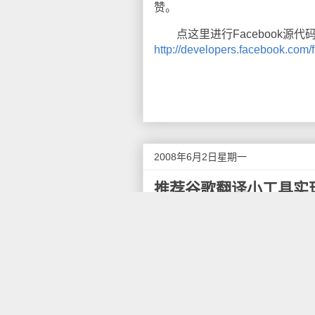
赞。
点这里进行Facebook源代
http://developers.facebook.co
2008年6月2日星期一
推荐谷歌翻译小工具实
谷歌中国
发布了
一款翻译小
只需要在网站上增加一行JavaS
直接调用Google的翻译网址。
实现的方法很简单，如果你的
来，然后放到你网站的模板后重
或者其他国际语言的访客很有用