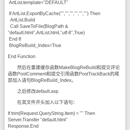
ArtList.template="DEFAULT"
If ArtList.ExportByCache("","","","","","") Then
ArtList.Build
Call SaveToFile(BlogPath &
"default.html",ArtList.html,"utf-8",True)
End If
BlogReBuild_Index=True
End Function
然后在重建缓存函数MakeBlogReBuild和提交评论
函数PostComment和提交引用函数PostTrackBack的尾
部加入语句BlogReBuild_Index。
之后修改default.asp
在其文件开头加入以下语句：
If trim(Request.QueryString.Item) = "" Then
Server.Transfer "default.html"
Response.End