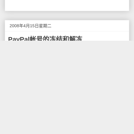
2008年4月15日星期二
PayPal帐号的冻结和解冻
前段时间使用国际
PayPal
购物的时候，我犯了一个
错误，导致帐号被冻结，提交了不少资料才将帐号解
冻，这里我详细说明一下PayPal帐号冻结的具体原因和
过程，以便大家不要再犯我这种错误。
我的国际PayPal是用来支付美元的，绑定了我招商
银行的信用卡。注册PayPal的时候我犯了一个错误，就
是用户名写的是我的英文名而不是中文名的拼音，虽然
对于平时购物没有影响，但这次却发现了名字带来的麻
烦。
由于对DreamHost的
失望
，这次我打算购买另外一
家美国的虚拟主机，由于该主机在国内无法访问，我使
用了某某代理服务器软件才进行访问，填写了用户信息