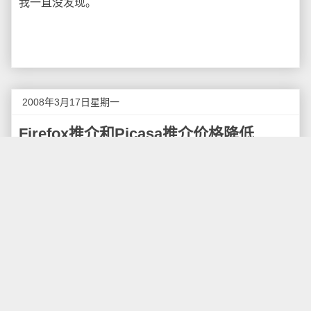
我一直没发现。
2008年3月17日星期一
Firefox推介和Picasa推介价格降低
Google曾经在一个月前通知将要
降低来自中国大陆
的Firefox推介的价格
，目前看来这项措施已经实施了，
而且价格降低的程度之大令人惊讶。
Firefox推介的运作方式是：当网站推介使用带有
Google工具栏的Firefox的用户首次运行Firefox时，网站
管理员可以获得一定的收入，具体金额视用户所在位置
而定。推介对象应为从未安装过Firefox的Windows用户
才可以获得该收入。
目前FireFox推介和Picasa推介的价格降低到每个中