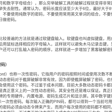
符和数字字母组合），那么穷举破解工具的破解过程就变得非常
举失去耐性。通常认为，密码长度应该至少大于6位，最好大于8
，不要使用纯数字的密码，不要使用常用英文单词的组合，不要
日做密码。
较普遍的方法就是通过软键盘输入。软键盘也叫虚拟键盘，用
后用鼠标选择相应的字母输入，这样就可以避免木马记录击键，
户还可以打乱输入密码的顺序，这样就进一步增加了黑客破解密
密码）
Password）也称一次性密码，它指用户的密码按照时间或使用次数不
动态密码对于截屏破解非常有效，因为即使截屏破解了密码，也
会使用这个密码。不过鉴于成本问题，目前大多数动态密码卡都
是真正意义上的一次性动态密码，其安全性还是难以保证。真正
牌的专用硬件，内置电源、密码生成芯片和显示屏。其中数字键
示一次性密码。每次输入正确的PIN码，都可以得到一个当前可
的密码必须由动态令牌来产生，而用户每次使用的密码都不相同