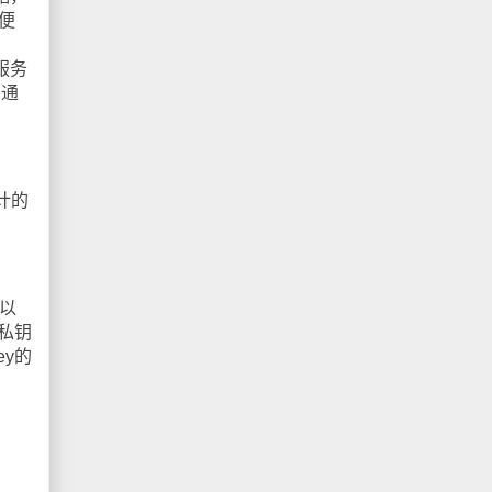
方便
数服务
的通
计的
以
私钥
y的