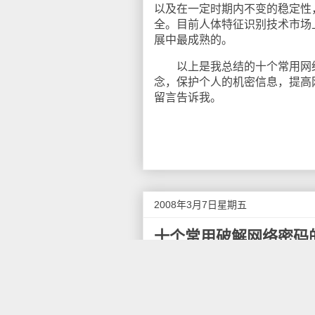
以及在一定时期内不变的稳定性
全。目前人体特征识别技术市场
展中最成熟的。
以上是我总结的十个常用网络
念，保护个人的机密信息，提高
留言告诉我。
2008年3月7日星期五
十个常用破解网络密码
个人网络密码安全是整个
网
重的后果，例如网络银行的存款
增强网民的网络安全意识是网络
络密码之前，有必要了解一下流