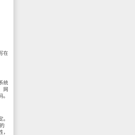
写在
系统
、网
码。
定。
的
性，