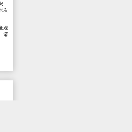
安
术发
全观
，请
常严
等，
的网
主要