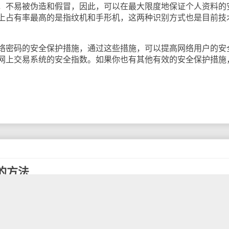
，不易被伪造和假冒，因此，可以在最大限度地保证个人资料的
上占有率最高的是指纹机和手形机，这两种识别方式也是目前技
密码的安全保护措施，通过这些措施，可以提高网络用户的安
网上交易系统的安全指数。如果你也有其他有效的安全保护措施
的方法
络安全
的一个重要环节，如果个人密码遭到黑客破解，将引起非
被转账盗用，网络游戏内的装备或者财产被盗，QQ币被盗用等
普及进程的一个重要环节，因此，在网民采取安全措施保护自己
行的网络密码的破解方法，方能对症下药，以下是我总结的十个