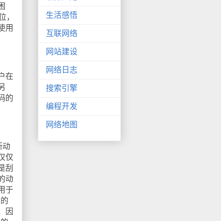
困
生活感悟
位，
使用
互联网络
网站建设
网络日志
户在
另
搜索引擎
码的
编程开发
网络地图
断动
仅仅
是刮
的动
用于
用的
，因