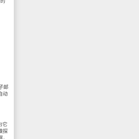
高的
子邮
自动
为它
嗅探
据，