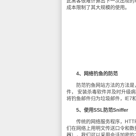
此黑客很难计算出下一次出现的动
成本限制了其大规模的使用。
4、网络钓鱼的防范
防范钓鱼网站方法的方法是，
件， 安装杀毒软件并及时升级病
将钓鱼邮件归为垃圾邮件，IE7和
5、使用SSL防范Sniffer
传统的网络服务程序，HTTP、F
们在网络上用明文传送口令和数据
器），我们可以采用会话加密的方