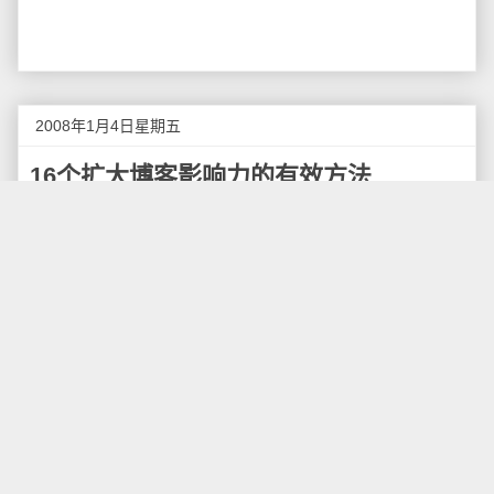
2008年1月4日星期五
16个扩大博客影响力的有效方法
你是否期待着你的博客蒸蒸日上，你是否热衷于建
立一个大型的读者社区，甚至成为一个全职的职业博客
作家，这些都需要博客有更大的影响力和更大的声誉，
这里就总结了一些有效的方法，通过这些方法可以逐步
扩大你博客的影响力，使其逐渐成为一个专业的媒体或
内容平台。
虽然“内容建设”依然是博客成功的关键因素，但是还
有一些技巧可以增加博客的影响力，比如用户产生内
容、互动资源等等。建立一个博客网络也可以扩大博客
的品牌和声誉，这需要和其它的博客建立一些相关项目
进行改善。以下是16个扩大你的博客影响力的方法，请