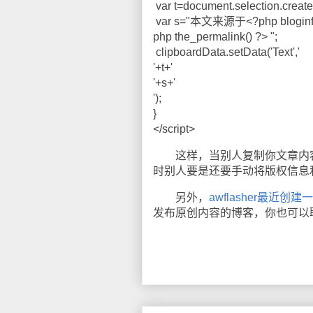
var t=document.selection.create
var s="本文来源于<?php bloginfo('
php the_permalink() ?> ";
clipboardData.setData('Text','
'+t+'
'+s+'
');
}
</script>
这样，当别人复制你文章内容
时别人要是还要手动将版权信息
另外，
awflasher最近创建
发布原创内容的博客，你也可以联系a