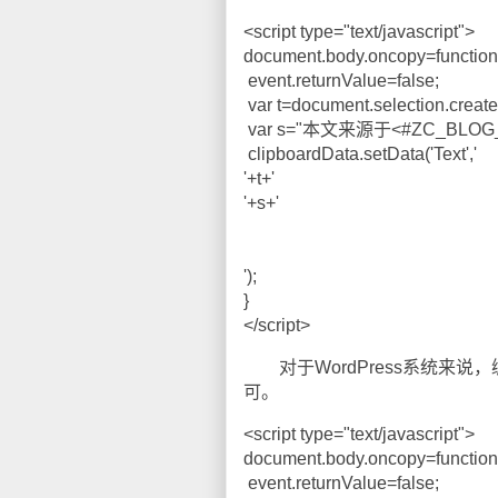
<script type="text/javascript">
document.body.oncopy=function(
event.returnValue=false;
var t=document.selection.create
var s="本文来源于<#ZC_BLOG_TI
clipboardData.setData('Text','
'+t+'
'+s+'
');
}
</script>
对于WordPress系统来说，编
可。
<script type="text/javascript">
document.body.oncopy=function(
event.returnValue=false;