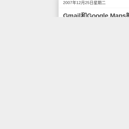
2007年12月25日星期二
Gmail和Google M
据GOS
报道
，Google的各
Google服务中增长最大的，达
义。