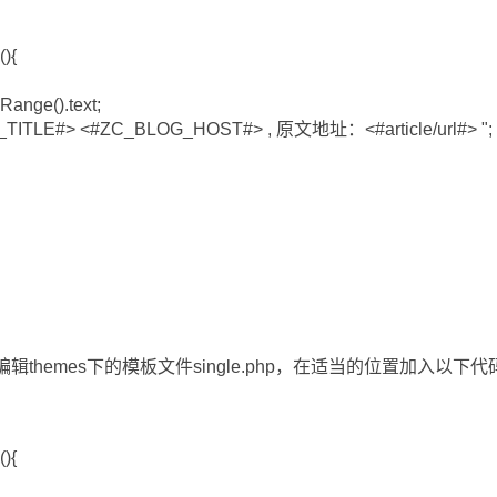
){
Range().text;
TLE#> <#ZC_BLOG_HOST#> , 原文地址：<#article/url#> ";
辑themes下的模板文件single.php，在适当的位置加入以下代
){