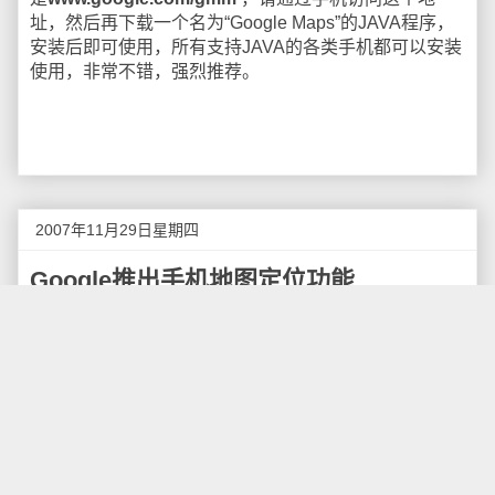
址，然后再下载一个名为“Google Maps”的JAVA程序，
安装后即可使用，所有支持JAVA的各类手机都可以安装
使用，非常不错，强烈推荐。
2007年11月29日星期四
Google推出手机地图定位功能
据CNET科技资讯网
报道
，
Google手机地图
正在对
一项新技术进行测试，即使手机没有配置GPS接收机，
使用这种技术也能够定位使用其手机地图服务的用户的
地理位置。
这种新的定位跟踪功能被认为会给用户带来更多的
方便。当使用Google的服务求助时，这一技术可以使用
户省去输入起始地址的麻烦。要使用这一被称为My