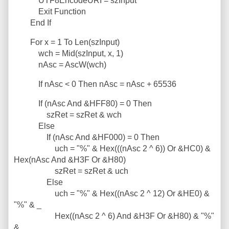
UTF8EncodeURI = szInput
Exit Function
End If
For x = 1 To Len(szInput)
wch = Mid(szInput, x, 1)
nAsc = AscW(wch)
If nAsc < 0 Then nAsc = nAsc + 65536
If (nAsc And &HFF80) = 0 Then
szRet = szRet & wch
Else
If (nAsc And &HF000) = 0 Then
uch = "%" & Hex(((nAsc 2 ^ 6)) Or &HC0) &
Hex(nAsc And &H3F Or &H80)
szRet = szRet & uch
Else
uch = "%" & Hex((nAsc 2 ^ 12) Or &HE0) &
"%" & _
Hex((nAsc 2 ^ 6) And &H3F Or &H80) & "%"
& _