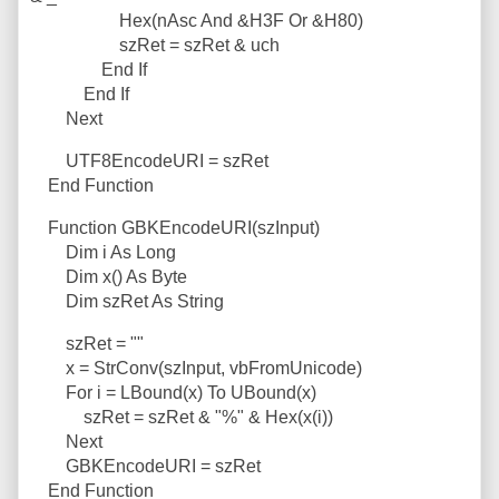
Hex(nAsc And &H3F Or &H80)
szRet = szRet & uch
End If
End If
Next
UTF8EncodeURI = szRet
End Function
Function GBKEncodeURI(szInput)
Dim i As Long
Dim x() As Byte
Dim szRet As String
szRet = ""
x = StrConv(szInput, vbFromUnicode)
For i = LBound(x) To UBound(x)
szRet = szRet & "%" & Hex(x(i))
Next
GBKEncodeURI = szRet
End Function