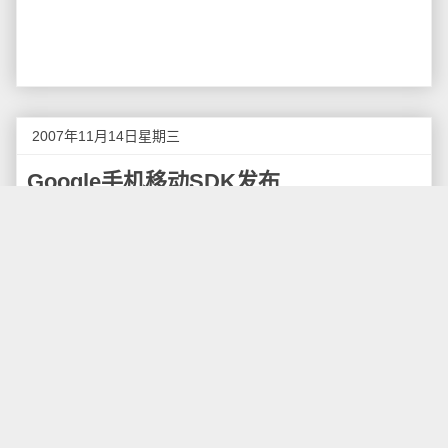
2007年11月14日星期三
Google手机移动SDK发布
Google的移动平台操作系统Android近日发布了
Android SDK
供开发者下载，据Google Android SDK主
页上的信息
报道
，为了推动手机操作系统Android迅速普
及，Google计划为那些开发出最佳Android应用的程序
员提供1000万美元奖金。
Android SDK的下载地址是：
http://code.google.com/android/download.html
。
Windows版本的下载包为59M。另外，Android还为
Eclipse单独做了一个插件，可以方便Eclipse用户使用
Android SDK，插件的下载和安装地址在
这里
。