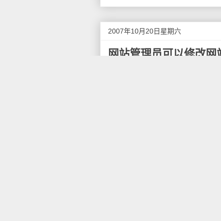
2007年10月20日星期六
网站管理员可以修改网
据Google站长博客
报道
，
G
的sitelinks（网站附加链
的页面以帮助用户快捷导航。
sitelinks（网站附加链接
确定将哪些页面做为网站附加链