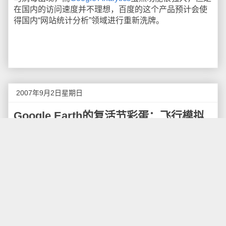
在国内的访问速度并不理想，百度的这个产品预计会使
得国内“网站统计分析”领域进行重新洗牌。
2007年9月2日星期日
Google Earth的复活节彩蛋：飞行模拟
游戏
据GOS
报道
，最新版本的
Google Earth
隐藏了一个
复活节彩蛋：一个飞行模拟器。虽然它的和微软的飞行
模拟游戏并不太一样，但这的确是一个好的开端。
如何操作呢？首先确认你使用的是
Google Earth 4.2
以上的版本
，打开Google Earth，点击地球后按
Ctrl+Alt+A，你会看到一个让你选择两架飞机的对话框。