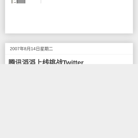
2007年8月14日星期二
腾讯滔滔上线挑战Twitter
今天
腾讯滔滔
上线了，这也是做为门户网站的腾讯
首次介入类Twitter服务，值得大家关注。
简单试用了一下，感觉
腾讯滔滔
的界面实在太像
饭
否
了，可惜像的只是界面，内在的东西还是不行。
首先是用户地址很不友好，带问号的地址在WEB
2.0时代实在是一个另类。
其次只支持绑定QQ，不支持绑定MSN和GTalk，也
可能是商业考量，总不能做一个方便竞争对手的产品