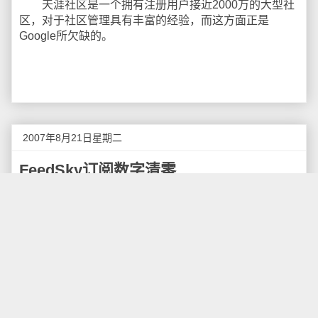
天涯社区是一个拥有注册用户接近2000万的大型社
区，对于社区管理具有丰富的经验，而这方面正是
Google所欠缺的。
2007年8月21日星期二
FeedSky订阅数字清零
使用
FeedSky
的用户这两天可能会发现，自己的
FeedSky显示的订阅用户变成0。根据我自己的后台统
计，8月18，19两天的数字都是0，今天出来的数据虽然
不是0，但依旧不是正常的数字。
在FeedSky的展示广告的统计也出现问题，19日显
示在Feed中的展示广告显示次数也变成0，不过放在
Blog中的展示广告次数统计正确。