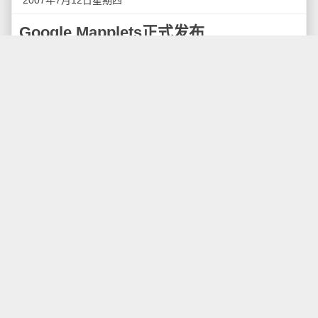
2007年7月12日星期四
Google Mapplets正式发布
据Google Lat Long
报道
，今天，Google正式发布了
新的
Mapplets技术
，有趣的是，Google称最新的
Mapplets名叫“Mashup 2.0”。
Google计划从原始的Google Maps站点出发，最终
将使用Mapplets技术将这一切变成为一个平台，人们可
以在上面放置各种信息，如家庭地址、上市公司以及旅
游资料等等。
但是，Google还是注意到目前有不少Mashups只是
简单的纯粹展现静态信息到地图上，这种简单使用
JavaScript代码生成的静态地图信息并不是Google预期
的开发模式，为了解决这些问题，Google开始进行进一
步的开发工作：
在今年四月，Google地图实现了一个叫“My Maps”
的功能，使得任何人都可以直接在地图上放置地标信
息，这些信息存放在Google Maps的服务器上，并可以