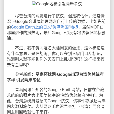
尽管台湾的网友进行了抗议，但是我估计，通常情
况下Google会谨慎处理网友自行上传的数据，比如先前
的
Google Earth上的日文“伪满洲国”地标
，虽然MOP在
那里炒作的挺热闹，最后Google也没有将该争议地标删
除。
不过，我不赞同这名大陆网友的做法，这么标记没
有什么意思，是在胡闹。你可以在别人家门口乱标记，
难道别人就不能到你的天安门上乱标记吗？这样搞来搞
去有意思吗？
参考新闻
：星岛环球网-Google出现台湾伪总统府
字样 引发两岸笔仗
星岛网讯：知名的Google Earth网站，日前在台湾
总统府的照片旁出现简体字的“台湾伪总统府”字样。为
此，台湾总统府紧急向Google抗议，该事件亦掀起两岸
网友激烈笔仗。大陆网友呛声迟早会打下台湾；而台湾
网友则回呛就怕不来打。